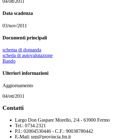
04/ott/2011
Data scadenza
03/nov/2011
Documenti principali
schema di domanda
scheda di autovalutazione
Bando
Ulteriori informazioni
Aggiornamento
04/ott/2011
Contatti
Largo Don Gaspare Morello, 2/4 - 63900 Fermo
Tel.: 0734.2321
P.I.: 02004530446 - C.F.: 90038780442
E-Mail: urp@provincia.fm.it