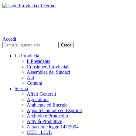
Accedi
La Provincia
Il Presidente
Consiglieri Provinciali
Assemblea dei Sindaci
Atti
Comuni
Servizi
Affari Generali
Agricoltura
Ambiente ed Energia
Appalti Contratti ed Espropri
Archivio e Protocollo
Attività Produttive
Attuazione legge 147/2004
CED - I.C.T.