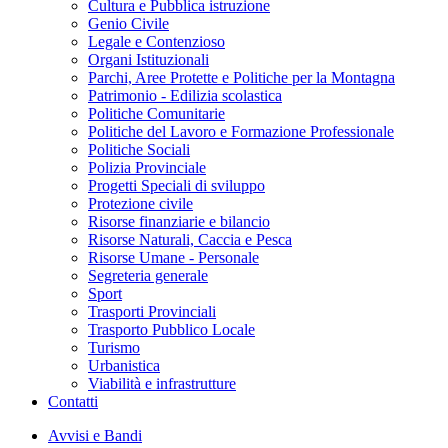
Cultura e Pubblica istruzione
Genio Civile
Legale e Contenzioso
Organi Istituzionali
Parchi, Aree Protette e Politiche per la Montagna
Patrimonio - Edilizia scolastica
Politiche Comunitarie
Politiche del Lavoro e Formazione Professionale
Politiche Sociali
Polizia Provinciale
Progetti Speciali di sviluppo
Protezione civile
Risorse finanziarie e bilancio
Risorse Naturali, Caccia e Pesca
Risorse Umane - Personale
Segreteria generale
Sport
Trasporti Provinciali
Trasporto Pubblico Locale
Turismo
Urbanistica
Viabilità e infrastrutture
Contatti
Avvisi e Bandi