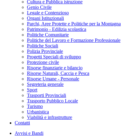
Cultura e Pubblica istruzione
Genio Civile
Legale e Contenzioso
Organi Istituzionali
Parchi, Aree Protette e Politiche per la Montagna
Patrimonio - Edilizia scolastica
Politiche Comunitarie
Politiche del Lavoro e Formazione Professionale
Politiche Sociali
Polizia Provinciale
Progetti Speciali di sviluppo
Protezione civile
Risorse finanziarie e bilancio
Risorse Naturali, Caccia e Pesca
Risorse Umane - Personale
Segreteria generale
Sport
Trasporti Provinciali
Trasporto Pubblico Locale
Turismo
Urbanistica
Viabilità e infrastrutture
Contatti
Avvisi e Bandi