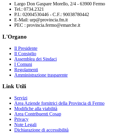
Largo Don Gaspare Morello, 2/4 - 63900 Fermo
Tel.: 0734.2321
P.I.: 02004530446 - C.F.: 90038780442
E-Mail: urp@provincia.fm.it
PEC : provincia.fermo@emarche.it
L'Organo
Il Presidente
Il Consiglio
Assemblea dei Sindaci
I Comuni
Regolamenti
Amministrazione trasparente
Link Utili
Servizi
Area Aziende fornitrici della Provincia di Fermo
Modifiche alla viabilità
Area Contribuenti Cosap
Privacy
Note Legali
Dichiarazione di accessibilità