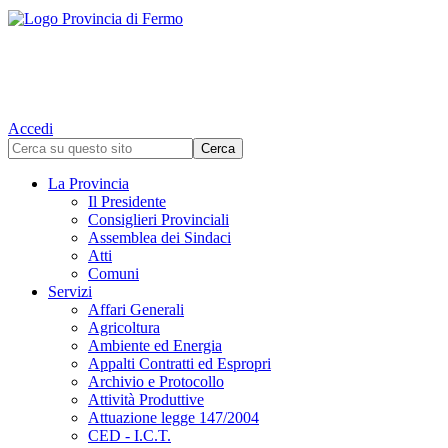
Accedi
La Provincia
Il Presidente
Consiglieri Provinciali
Assemblea dei Sindaci
Atti
Comuni
Servizi
Affari Generali
Agricoltura
Ambiente ed Energia
Appalti Contratti ed Espropri
Archivio e Protocollo
Attività Produttive
Attuazione legge 147/2004
CED - I.C.T.