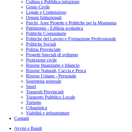
Cultura e Pubblica istruzione
Genio Civile
Legale e Contenzioso
Organi Istituzionali
Parchi, Aree Protette e Politiche per la Montagna
Patrimonio - Edilizia scolastica
Politiche Comunitarie
Politiche del Lavoro e Formazione Professionale
Politiche Sociali
Polizia Provinciale
Progetti Speciali di sviluppo
Protezione civile
Risorse finanziarie e bilancio
Risorse Naturali, Caccia e Pesca
Risorse Umane - Personale
Segreteria generale
Sport
Trasporti Provinciali
Trasporto Pubblico Locale
Turismo
Urbanistica
Viabilità e infrastrutture
Contatti
Avvisi e Bandi