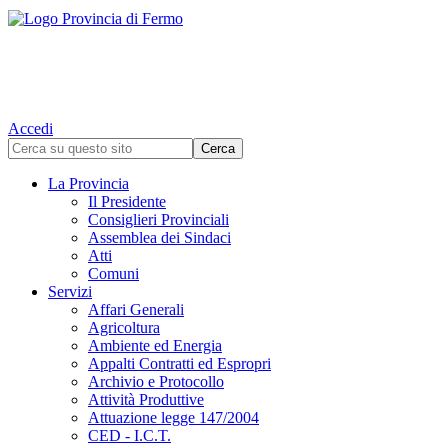
Accedi
La Provincia
Il Presidente
Consiglieri Provinciali
Assemblea dei Sindaci
Atti
Comuni
Servizi
Affari Generali
Agricoltura
Ambiente ed Energia
Appalti Contratti ed Espropri
Archivio e Protocollo
Attività Produttive
Attuazione legge 147/2004
CED - I.C.T.