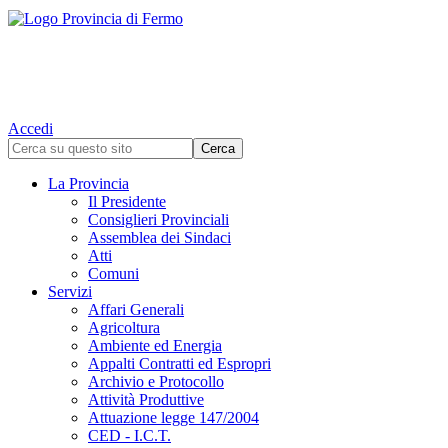
Accedi
La Provincia
Il Presidente
Consiglieri Provinciali
Assemblea dei Sindaci
Atti
Comuni
Servizi
Affari Generali
Agricoltura
Ambiente ed Energia
Appalti Contratti ed Espropri
Archivio e Protocollo
Attività Produttive
Attuazione legge 147/2004
CED - I.C.T.