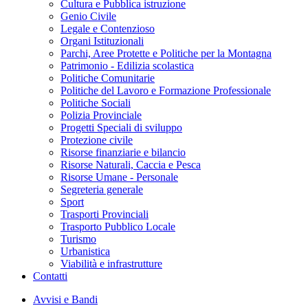
Cultura e Pubblica istruzione
Genio Civile
Legale e Contenzioso
Organi Istituzionali
Parchi, Aree Protette e Politiche per la Montagna
Patrimonio - Edilizia scolastica
Politiche Comunitarie
Politiche del Lavoro e Formazione Professionale
Politiche Sociali
Polizia Provinciale
Progetti Speciali di sviluppo
Protezione civile
Risorse finanziarie e bilancio
Risorse Naturali, Caccia e Pesca
Risorse Umane - Personale
Segreteria generale
Sport
Trasporti Provinciali
Trasporto Pubblico Locale
Turismo
Urbanistica
Viabilità e infrastrutture
Contatti
Avvisi e Bandi