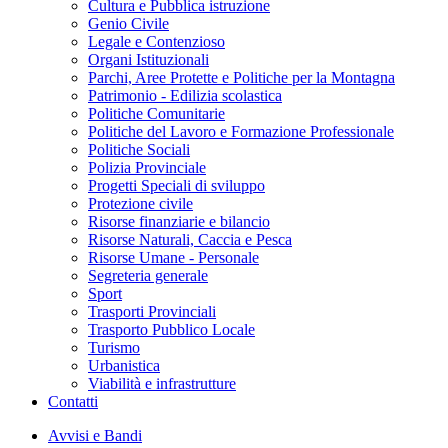
Cultura e Pubblica istruzione
Genio Civile
Legale e Contenzioso
Organi Istituzionali
Parchi, Aree Protette e Politiche per la Montagna
Patrimonio - Edilizia scolastica
Politiche Comunitarie
Politiche del Lavoro e Formazione Professionale
Politiche Sociali
Polizia Provinciale
Progetti Speciali di sviluppo
Protezione civile
Risorse finanziarie e bilancio
Risorse Naturali, Caccia e Pesca
Risorse Umane - Personale
Segreteria generale
Sport
Trasporti Provinciali
Trasporto Pubblico Locale
Turismo
Urbanistica
Viabilità e infrastrutture
Contatti
Avvisi e Bandi