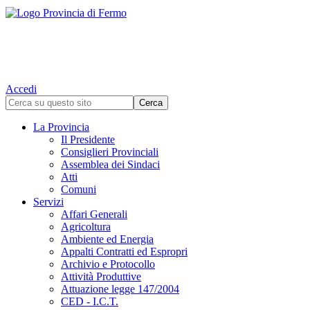
Accedi
La Provincia
Il Presidente
Consiglieri Provinciali
Assemblea dei Sindaci
Atti
Comuni
Servizi
Affari Generali
Agricoltura
Ambiente ed Energia
Appalti Contratti ed Espropri
Archivio e Protocollo
Attività Produttive
Attuazione legge 147/2004
CED - I.C.T.