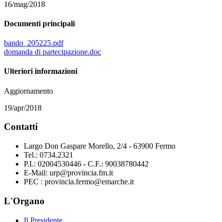
16/mag/2018
Documenti principali
bando_205225.pdf
domanda di partecipazione.doc
Ulteriori informazioni
Aggiornamento
19/apr/2018
Contatti
Largo Don Gaspare Morello, 2/4 - 63900 Fermo
Tel.: 0734.2321
P.I.: 02004530446 - C.F.: 90038780442
E-Mail: urp@provincia.fm.it
PEC : provincia.fermo@emarche.it
L'Organo
Il Presidente