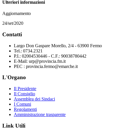
Ulteriori informazioni
Aggiornamento
24/set/2020
Contatti
Largo Don Gaspare Morello, 2/4 - 63900 Fermo
Tel.: 0734.2321
P.I.: 02004530446 - C.F.: 90038780442
E-Mail: urp@provincia.fm.it
PEC : provincia.fermo@emarche.it
L'Organo
Il Presidente
Il Consiglio
Assemblea dei Sindaci
I Comuni
Regolamenti
Amministrazione trasparente
Link Utili