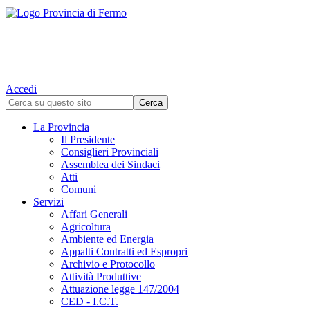
Accedi
La Provincia
Il Presidente
Consiglieri Provinciali
Assemblea dei Sindaci
Atti
Comuni
Servizi
Affari Generali
Agricoltura
Ambiente ed Energia
Appalti Contratti ed Espropri
Archivio e Protocollo
Attività Produttive
Attuazione legge 147/2004
CED - I.C.T.