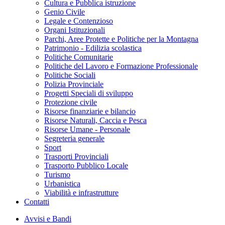
Cultura e Pubblica istruzione
Genio Civile
Legale e Contenzioso
Organi Istituzionali
Parchi, Aree Protette e Politiche per la Montagna
Patrimonio - Edilizia scolastica
Politiche Comunitarie
Politiche del Lavoro e Formazione Professionale
Politiche Sociali
Polizia Provinciale
Progetti Speciali di sviluppo
Protezione civile
Risorse finanziarie e bilancio
Risorse Naturali, Caccia e Pesca
Risorse Umane - Personale
Segreteria generale
Sport
Trasporti Provinciali
Trasporto Pubblico Locale
Turismo
Urbanistica
Viabilità e infrastrutture
Contatti
Avvisi e Bandi