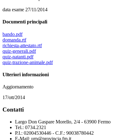
data esame 27/11/2014
Documenti principali
bando.pdf
domanda.rtf
richiesta-attestato.rtf
quiz-generali.pdf
quiz-natanti.pdf
quiz-trazione-animale.pdf
Ulteriori informazioni
Aggiornamento
17/ott/2014
Contatti
Largo Don Gaspare Morello, 2/4 - 63900 Fermo
Tel.: 0734.2321
P.I.: 02004530446 - C.F.: 90038780442
E-Mail: urp@provincia.fm.it