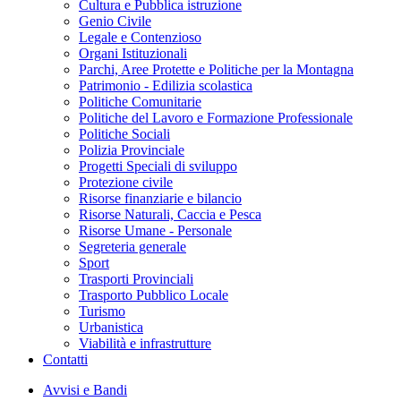
Cultura e Pubblica istruzione
Genio Civile
Legale e Contenzioso
Organi Istituzionali
Parchi, Aree Protette e Politiche per la Montagna
Patrimonio - Edilizia scolastica
Politiche Comunitarie
Politiche del Lavoro e Formazione Professionale
Politiche Sociali
Polizia Provinciale
Progetti Speciali di sviluppo
Protezione civile
Risorse finanziarie e bilancio
Risorse Naturali, Caccia e Pesca
Risorse Umane - Personale
Segreteria generale
Sport
Trasporti Provinciali
Trasporto Pubblico Locale
Turismo
Urbanistica
Viabilità e infrastrutture
Contatti
Avvisi e Bandi