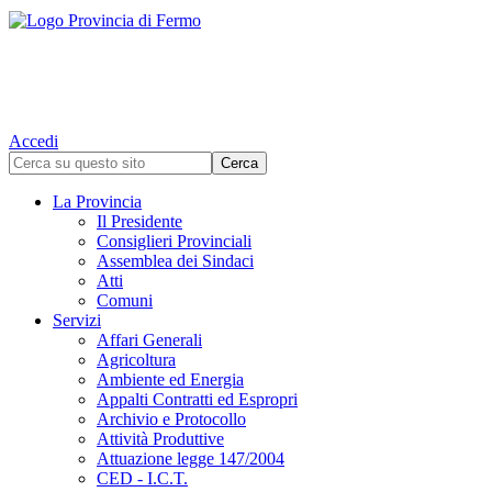
Accedi
La Provincia
Il Presidente
Consiglieri Provinciali
Assemblea dei Sindaci
Atti
Comuni
Servizi
Affari Generali
Agricoltura
Ambiente ed Energia
Appalti Contratti ed Espropri
Archivio e Protocollo
Attività Produttive
Attuazione legge 147/2004
CED - I.C.T.