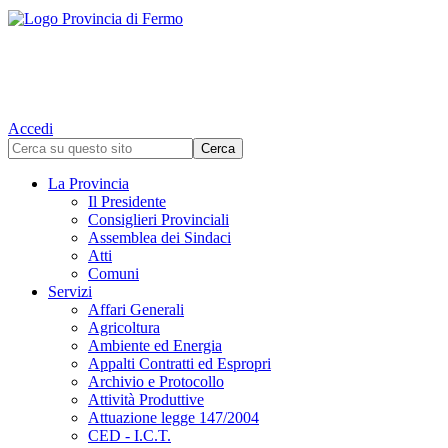
Accedi
La Provincia
Il Presidente
Consiglieri Provinciali
Assemblea dei Sindaci
Atti
Comuni
Servizi
Affari Generali
Agricoltura
Ambiente ed Energia
Appalti Contratti ed Espropri
Archivio e Protocollo
Attività Produttive
Attuazione legge 147/2004
CED - I.C.T.