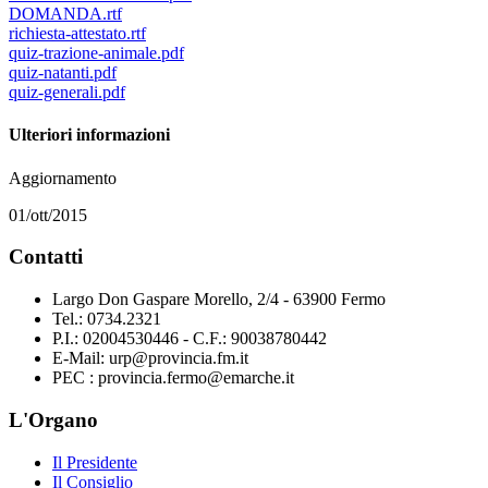
DOMANDA.rtf
richiesta-attestato.rtf
quiz-trazione-animale.pdf
quiz-natanti.pdf
quiz-generali.pdf
Ulteriori informazioni
Aggiornamento
01/ott/2015
Contatti
Largo Don Gaspare Morello, 2/4 - 63900 Fermo
Tel.: 0734.2321
P.I.: 02004530446 - C.F.: 90038780442
E-Mail: urp@provincia.fm.it
PEC : provincia.fermo@emarche.it
L'Organo
Il Presidente
Il Consiglio