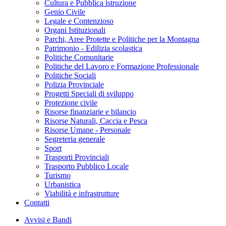
Cultura e Pubblica istruzione
Genio Civile
Legale e Contenzioso
Organi Istituzionali
Parchi, Aree Protette e Politiche per la Montagna
Patrimonio - Edilizia scolastica
Politiche Comunitarie
Politiche del Lavoro e Formazione Professionale
Politiche Sociali
Polizia Provinciale
Progetti Speciali di sviluppo
Protezione civile
Risorse finanziarie e bilancio
Risorse Naturali, Caccia e Pesca
Risorse Umane - Personale
Segreteria generale
Sport
Trasporti Provinciali
Trasporto Pubblico Locale
Turismo
Urbanistica
Viabilità e infrastrutture
Contatti
Avvisi e Bandi