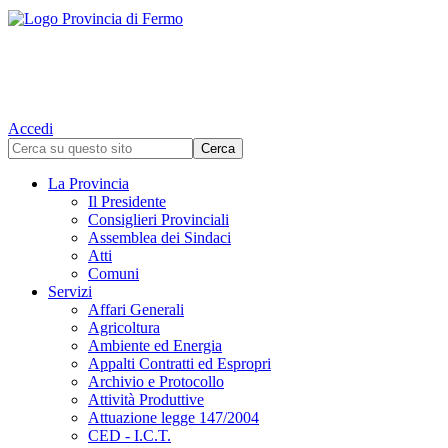
Accedi
La Provincia
Il Presidente
Consiglieri Provinciali
Assemblea dei Sindaci
Atti
Comuni
Servizi
Affari Generali
Agricoltura
Ambiente ed Energia
Appalti Contratti ed Espropri
Archivio e Protocollo
Attività Produttive
Attuazione legge 147/2004
CED - I.C.T.