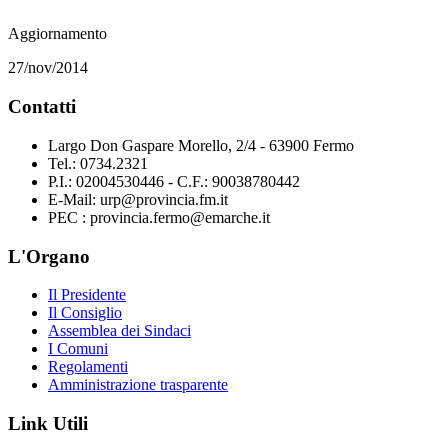
Aggiornamento
27/nov/2014
Contatti
Largo Don Gaspare Morello, 2/4 - 63900 Fermo
Tel.: 0734.2321
P.I.: 02004530446 - C.F.: 90038780442
E-Mail: urp@provincia.fm.it
PEC : provincia.fermo@emarche.it
L'Organo
Il Presidente
Il Consiglio
Assemblea dei Sindaci
I Comuni
Regolamenti
Amministrazione trasparente
Link Utili