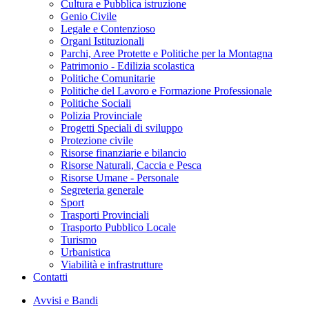
Cultura e Pubblica istruzione
Genio Civile
Legale e Contenzioso
Organi Istituzionali
Parchi, Aree Protette e Politiche per la Montagna
Patrimonio - Edilizia scolastica
Politiche Comunitarie
Politiche del Lavoro e Formazione Professionale
Politiche Sociali
Polizia Provinciale
Progetti Speciali di sviluppo
Protezione civile
Risorse finanziarie e bilancio
Risorse Naturali, Caccia e Pesca
Risorse Umane - Personale
Segreteria generale
Sport
Trasporti Provinciali
Trasporto Pubblico Locale
Turismo
Urbanistica
Viabilità e infrastrutture
Contatti
Avvisi e Bandi