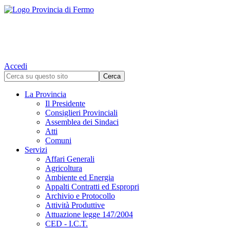
Accedi
La Provincia
Il Presidente
Consiglieri Provinciali
Assemblea dei Sindaci
Atti
Comuni
Servizi
Affari Generali
Agricoltura
Ambiente ed Energia
Appalti Contratti ed Espropri
Archivio e Protocollo
Attività Produttive
Attuazione legge 147/2004
CED - I.C.T.