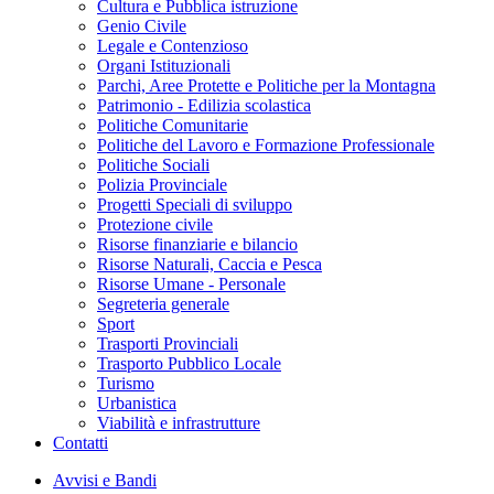
Cultura e Pubblica istruzione
Genio Civile
Legale e Contenzioso
Organi Istituzionali
Parchi, Aree Protette e Politiche per la Montagna
Patrimonio - Edilizia scolastica
Politiche Comunitarie
Politiche del Lavoro e Formazione Professionale
Politiche Sociali
Polizia Provinciale
Progetti Speciali di sviluppo
Protezione civile
Risorse finanziarie e bilancio
Risorse Naturali, Caccia e Pesca
Risorse Umane - Personale
Segreteria generale
Sport
Trasporti Provinciali
Trasporto Pubblico Locale
Turismo
Urbanistica
Viabilità e infrastrutture
Contatti
Avvisi e Bandi