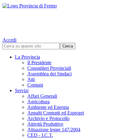
Accedi
La Provincia
Il Presidente
Consiglieri Provinciali
Assemblea dei Sindaci
Atti
Comuni
Servizi
Affari Generali
Agricoltura
Ambiente ed Energia
Appalti Contratti ed Espropri
Archivio e Protocollo
Attività Produttive
Attuazione legge 147/2004
CED - I.C.T.