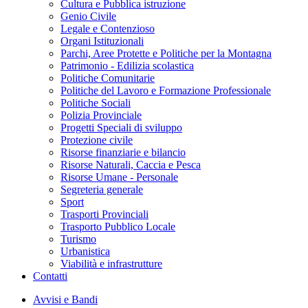
Cultura e Pubblica istruzione
Genio Civile
Legale e Contenzioso
Organi Istituzionali
Parchi, Aree Protette e Politiche per la Montagna
Patrimonio - Edilizia scolastica
Politiche Comunitarie
Politiche del Lavoro e Formazione Professionale
Politiche Sociali
Polizia Provinciale
Progetti Speciali di sviluppo
Protezione civile
Risorse finanziarie e bilancio
Risorse Naturali, Caccia e Pesca
Risorse Umane - Personale
Segreteria generale
Sport
Trasporti Provinciali
Trasporto Pubblico Locale
Turismo
Urbanistica
Viabilità e infrastrutture
Contatti
Avvisi e Bandi