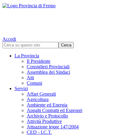
Accedi
La Provincia
Il Presidente
Consiglieri Provinciali
Assemblea dei Sindaci
Atti
Comuni
Servizi
Affari Generali
Agricoltura
Ambiente ed Energia
Appalti Contratti ed Espropri
Archivio e Protocollo
Attività Produttive
Attuazione legge 147/2004
CED - I.C.T.