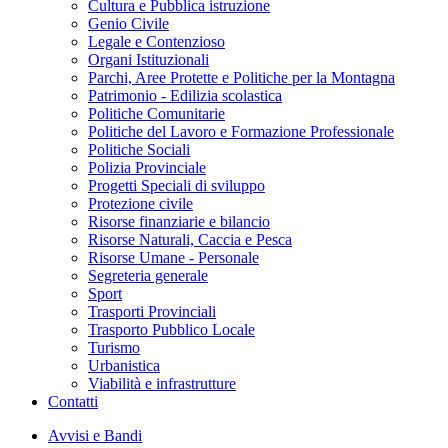
Cultura e Pubblica istruzione
Genio Civile
Legale e Contenzioso
Organi Istituzionali
Parchi, Aree Protette e Politiche per la Montagna
Patrimonio - Edilizia scolastica
Politiche Comunitarie
Politiche del Lavoro e Formazione Professionale
Politiche Sociali
Polizia Provinciale
Progetti Speciali di sviluppo
Protezione civile
Risorse finanziarie e bilancio
Risorse Naturali, Caccia e Pesca
Risorse Umane - Personale
Segreteria generale
Sport
Trasporti Provinciali
Trasporto Pubblico Locale
Turismo
Urbanistica
Viabilità e infrastrutture
Contatti
Avvisi e Bandi