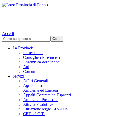
Accedi
La Provincia
Il Presidente
Consiglieri Provinciali
Assemblea dei Sindaci
Atti
Comuni
Servizi
Affari Generali
Agricoltura
Ambiente ed Energia
Appalti Contratti ed Espropri
Archivio e Protocollo
Attività Produttive
Attuazione legge 147/2004
CED - I.C.T.