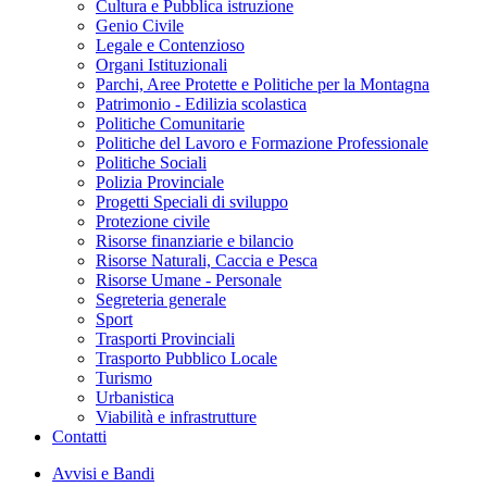
Cultura e Pubblica istruzione
Genio Civile
Legale e Contenzioso
Organi Istituzionali
Parchi, Aree Protette e Politiche per la Montagna
Patrimonio - Edilizia scolastica
Politiche Comunitarie
Politiche del Lavoro e Formazione Professionale
Politiche Sociali
Polizia Provinciale
Progetti Speciali di sviluppo
Protezione civile
Risorse finanziarie e bilancio
Risorse Naturali, Caccia e Pesca
Risorse Umane - Personale
Segreteria generale
Sport
Trasporti Provinciali
Trasporto Pubblico Locale
Turismo
Urbanistica
Viabilità e infrastrutture
Contatti
Avvisi e Bandi