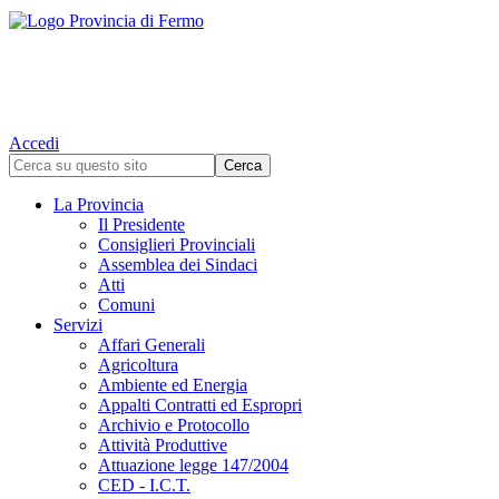
Accedi
La Provincia
Il Presidente
Consiglieri Provinciali
Assemblea dei Sindaci
Atti
Comuni
Servizi
Affari Generali
Agricoltura
Ambiente ed Energia
Appalti Contratti ed Espropri
Archivio e Protocollo
Attività Produttive
Attuazione legge 147/2004
CED - I.C.T.