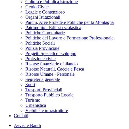
Cultura e Pubblica istruzione
Genio Civile
Legale e Contenzioso
Organi Istituzionali
Parchi, Aree Protette e Politiche per la Montagna
Patrimonio - Edilizia scolastica
Politiche Comunitarie
Politiche del Lavoro e Formazione Professionale
Politiche Sociali
Polizia Provinciale
Progetti Speciali di sviluppo
Protezione civile
Risorse finanziarie e bilancio
Risorse Naturali, Caccia e Pesca
Risorse Umane - Personale
Segreteria generale
Sport
Trasporti Provinciali
Trasporto Pubblico Locale
Turismo
Urbanistica
Viabilità e infrastrutture
Contatti
Avvisi e Bandi