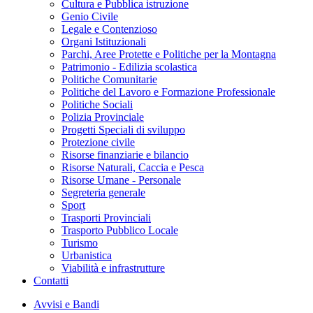
Cultura e Pubblica istruzione
Genio Civile
Legale e Contenzioso
Organi Istituzionali
Parchi, Aree Protette e Politiche per la Montagna
Patrimonio - Edilizia scolastica
Politiche Comunitarie
Politiche del Lavoro e Formazione Professionale
Politiche Sociali
Polizia Provinciale
Progetti Speciali di sviluppo
Protezione civile
Risorse finanziarie e bilancio
Risorse Naturali, Caccia e Pesca
Risorse Umane - Personale
Segreteria generale
Sport
Trasporti Provinciali
Trasporto Pubblico Locale
Turismo
Urbanistica
Viabilità e infrastrutture
Contatti
Avvisi e Bandi