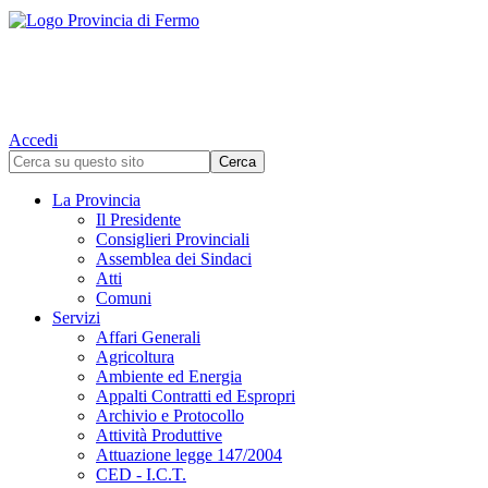
Accedi
La Provincia
Il Presidente
Consiglieri Provinciali
Assemblea dei Sindaci
Atti
Comuni
Servizi
Affari Generali
Agricoltura
Ambiente ed Energia
Appalti Contratti ed Espropri
Archivio e Protocollo
Attività Produttive
Attuazione legge 147/2004
CED - I.C.T.