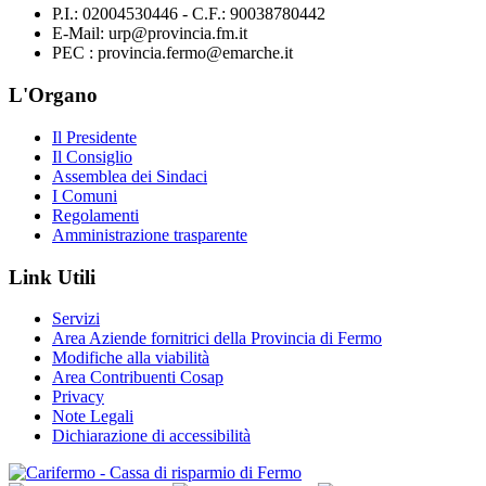
P.I.: 02004530446 - C.F.: 90038780442
E-Mail: urp@provincia.fm.it
PEC : provincia.fermo@emarche.it
L'Organo
Il Presidente
Il Consiglio
Assemblea dei Sindaci
I Comuni
Regolamenti
Amministrazione trasparente
Link Utili
Servizi
Area Aziende fornitrici della Provincia di Fermo
Modifiche alla viabilità
Area Contribuenti Cosap
Privacy
Note Legali
Dichiarazione di accessibilità