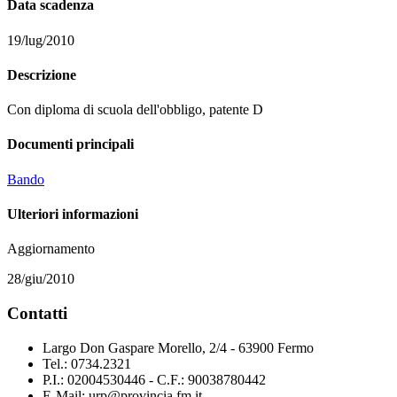
Data scadenza
19/lug/2010
Descrizione
Con diploma di scuola dell'obbligo, patente D
Documenti principali
Bando
Ulteriori informazioni
Aggiornamento
28/giu/2010
Contatti
Largo Don Gaspare Morello, 2/4 - 63900 Fermo
Tel.: 0734.2321
P.I.: 02004530446 - C.F.: 90038780442
E-Mail: urp@provincia.fm.it