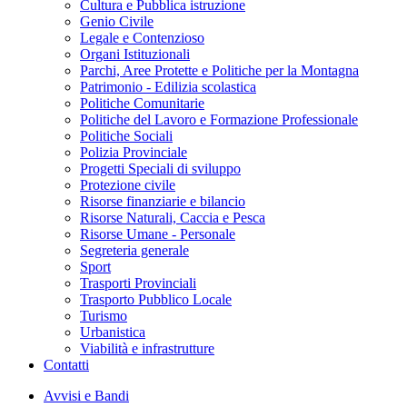
Cultura e Pubblica istruzione
Genio Civile
Legale e Contenzioso
Organi Istituzionali
Parchi, Aree Protette e Politiche per la Montagna
Patrimonio - Edilizia scolastica
Politiche Comunitarie
Politiche del Lavoro e Formazione Professionale
Politiche Sociali
Polizia Provinciale
Progetti Speciali di sviluppo
Protezione civile
Risorse finanziarie e bilancio
Risorse Naturali, Caccia e Pesca
Risorse Umane - Personale
Segreteria generale
Sport
Trasporti Provinciali
Trasporto Pubblico Locale
Turismo
Urbanistica
Viabilità e infrastrutture
Contatti
Avvisi e Bandi