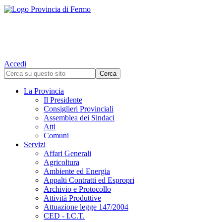
Accedi
La Provincia
Il Presidente
Consiglieri Provinciali
Assemblea dei Sindaci
Atti
Comuni
Servizi
Affari Generali
Agricoltura
Ambiente ed Energia
Appalti Contratti ed Espropri
Archivio e Protocollo
Attività Produttive
Attuazione legge 147/2004
CED - I.C.T.