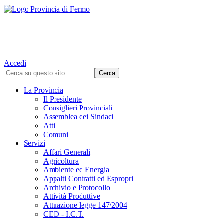
Accedi
La Provincia
Il Presidente
Consiglieri Provinciali
Assemblea dei Sindaci
Atti
Comuni
Servizi
Affari Generali
Agricoltura
Ambiente ed Energia
Appalti Contratti ed Espropri
Archivio e Protocollo
Attività Produttive
Attuazione legge 147/2004
CED - I.C.T.