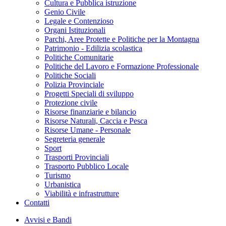
Cultura e Pubblica istruzione
Genio Civile
Legale e Contenzioso
Organi Istituzionali
Parchi, Aree Protette e Politiche per la Montagna
Patrimonio - Edilizia scolastica
Politiche Comunitarie
Politiche del Lavoro e Formazione Professionale
Politiche Sociali
Polizia Provinciale
Progetti Speciali di sviluppo
Protezione civile
Risorse finanziarie e bilancio
Risorse Naturali, Caccia e Pesca
Risorse Umane - Personale
Segreteria generale
Sport
Trasporti Provinciali
Trasporto Pubblico Locale
Turismo
Urbanistica
Viabilità e infrastrutture
Contatti
Avvisi e Bandi