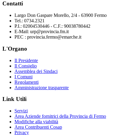
Contatti
Largo Don Gaspare Morello, 2/4 - 63900 Fermo
Tel.: 0734.2321
P.I.: 02004530446 - C.F.: 90038780442
E-Mail: urp@provincia.fm.it
PEC : provincia.fermo@emarche.it
L'Organo
Il Presidente
Il Consiglio
Assemblea dei Sindaci
I Comuni
Regolamenti
Amministrazione trasparente
Link Utili
Servizi
Area Aziende fornitrici della Provincia di Fermo
Modifiche alla viabilità
Area Contribuenti Cosap
Privacy