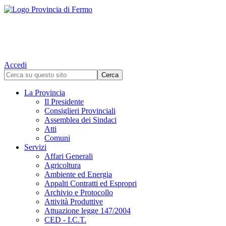
Accedi
La Provincia
Il Presidente
Consiglieri Provinciali
Assemblea dei Sindaci
Atti
Comuni
Servizi
Affari Generali
Agricoltura
Ambiente ed Energia
Appalti Contratti ed Espropri
Archivio e Protocollo
Attività Produttive
Attuazione legge 147/2004
CED - I.C.T.