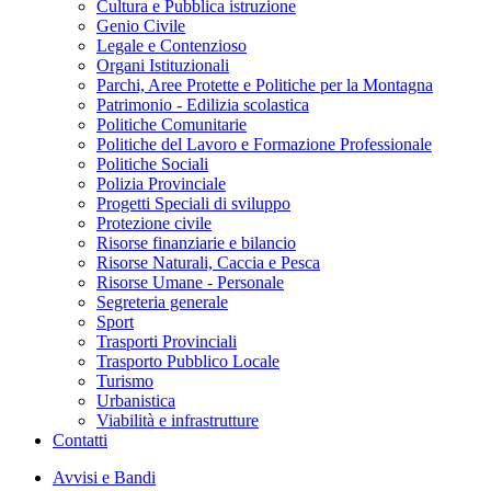
Cultura e Pubblica istruzione
Genio Civile
Legale e Contenzioso
Organi Istituzionali
Parchi, Aree Protette e Politiche per la Montagna
Patrimonio - Edilizia scolastica
Politiche Comunitarie
Politiche del Lavoro e Formazione Professionale
Politiche Sociali
Polizia Provinciale
Progetti Speciali di sviluppo
Protezione civile
Risorse finanziarie e bilancio
Risorse Naturali, Caccia e Pesca
Risorse Umane - Personale
Segreteria generale
Sport
Trasporti Provinciali
Trasporto Pubblico Locale
Turismo
Urbanistica
Viabilità e infrastrutture
Contatti
Avvisi e Bandi