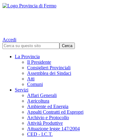
Accedi
La Provincia
Il Presidente
Consiglieri Provinciali
Assemblea dei Sindaci
Atti
Comuni
Servizi
Affari Generali
Agricoltura
Ambiente ed Energia
Appalti Contratti ed Espropri
Archivio e Protocollo
Attività Produttive
Attuazione legge 147/2004
CED - I.C.T.