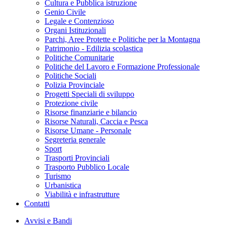
Cultura e Pubblica istruzione
Genio Civile
Legale e Contenzioso
Organi Istituzionali
Parchi, Aree Protette e Politiche per la Montagna
Patrimonio - Edilizia scolastica
Politiche Comunitarie
Politiche del Lavoro e Formazione Professionale
Politiche Sociali
Polizia Provinciale
Progetti Speciali di sviluppo
Protezione civile
Risorse finanziarie e bilancio
Risorse Naturali, Caccia e Pesca
Risorse Umane - Personale
Segreteria generale
Sport
Trasporti Provinciali
Trasporto Pubblico Locale
Turismo
Urbanistica
Viabilità e infrastrutture
Contatti
Avvisi e Bandi