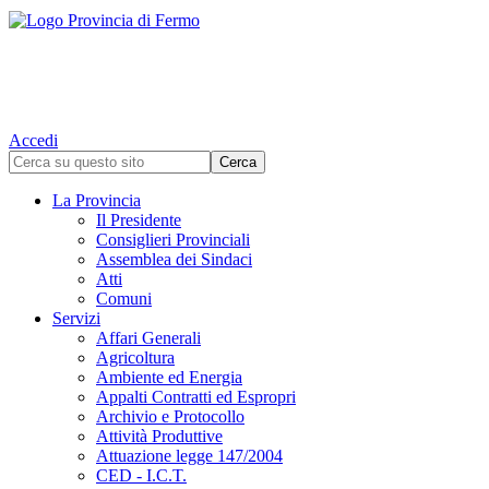
Accedi
La Provincia
Il Presidente
Consiglieri Provinciali
Assemblea dei Sindaci
Atti
Comuni
Servizi
Affari Generali
Agricoltura
Ambiente ed Energia
Appalti Contratti ed Espropri
Archivio e Protocollo
Attività Produttive
Attuazione legge 147/2004
CED - I.C.T.