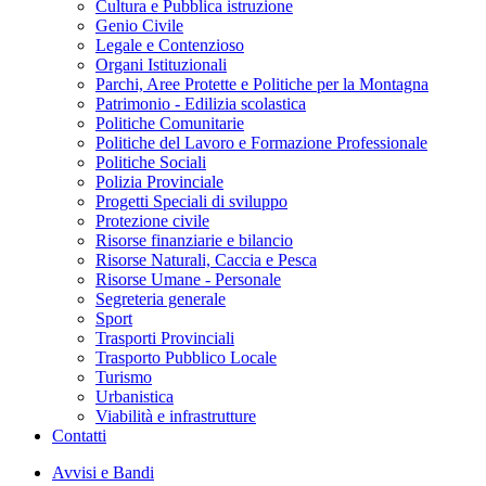
Cultura e Pubblica istruzione
Genio Civile
Legale e Contenzioso
Organi Istituzionali
Parchi, Aree Protette e Politiche per la Montagna
Patrimonio - Edilizia scolastica
Politiche Comunitarie
Politiche del Lavoro e Formazione Professionale
Politiche Sociali
Polizia Provinciale
Progetti Speciali di sviluppo
Protezione civile
Risorse finanziarie e bilancio
Risorse Naturali, Caccia e Pesca
Risorse Umane - Personale
Segreteria generale
Sport
Trasporti Provinciali
Trasporto Pubblico Locale
Turismo
Urbanistica
Viabilità e infrastrutture
Contatti
Avvisi e Bandi