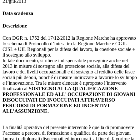
21/giu/2013
Data scadenza
Descrizione
Con DGR n. 1752 del 17/12/2012 la Regione Marche ha approvato
lo schema di Protocollo d’Intesa tra la Regione Marche e CGIL
CISL e UIL Regionali per la difesa del lavoro, la coesione sociale e
il sostegno allo sviluppo.
In tale documento, si ritiene indispensabile proseguire anche nel
2013 in misure di sostegno alla protezione sociale, alla difesa del
lavoro e dei livelli occupazionali e di sostegno al reddito delle fasce
sociali più deboli, nonché di misure indirizzate a favorire lo sviluppo
e l’innovazione. Tra le misure elencate è riproposto l’intervento
finalizzato al
SOSTEGNO ALLA QUALIFICAZIONE
PROFESSIONALE ED ALL’ OCCUPAZIONE DI GIOVANI
DISOCCUPATI ED INOCCUPATI ATTRAVERSO
PERCORSI DI FORMAZIONE ED INCENTIVI
ALL’ASSUNZIONE.
La finalità operativa del presente intervento è quella di promuovere
l’accesso a percorsi di formazione a qualifica da parte dei giovani
laureati e diplomati disoccupati ed inoccupati, al fine di favorirne la