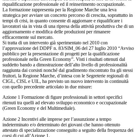
riqualificazione professionale ed il reinserimento occupazionale.
La formazione rappresenta per la Regione Marche una leva
strategica per avviare un concreto percorso di crescita, soprattutto in
tempi di crisi, in quanto consente di aggiornare e riqualificare i
lavoratori sia in vista di una ripresa della attività produttiva che di un
aggiornamento e modifica delle produzioni per rimanere
efficacemente sul mercato.
Si tratta di un intervento già sperimentato nel 2010 con
l’approvazione del DDPF n. 83/SIM_06 del 27 luglio 2010 “Avviso
pubblico per la presentazione di progetti per la qualificazione
professionale nella Green Economy”. Visti i risultati ottenuti dal
suddetto bando a dimostrazione dell’alto livello di professionalità
raggiunta dai corsisti nonché dal gradimento riscontrato fra gli stessi
fruitori, la Regione Marche, d’intesa con le Segreterie regionali di
CIGL, CISL e UIL, ha previsto un nuovo intervento in continuità
con quello precedente articolato in due misure:
Azione 1 Formazione di figure professionali in settori specifici
ritenuti tra quelli ad elevato sviluppo economico e occupazionale
(Green Economy e del Multimediale).
Azione 2 Incentivi alle imprese per l’assunzione a tempo
indeterminato e/o determinato dei giovani che hanno ottenuto
attestato di specializzazione conseguito a seguito della frequenza dei
corsi di cui all’Azione 1.