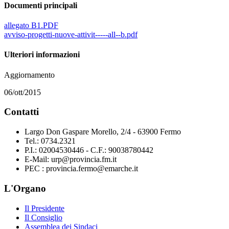
Documenti principali
allegato B1.PDF
avviso-progetti-nuove-attivit-----all--b.pdf
Ulteriori informazioni
Aggiornamento
06/ott/2015
Contatti
Largo Don Gaspare Morello, 2/4 - 63900 Fermo
Tel.: 0734.2321
P.I.: 02004530446 - C.F.: 90038780442
E-Mail: urp@provincia.fm.it
PEC : provincia.fermo@emarche.it
L'Organo
Il Presidente
Il Consiglio
Assemblea dei Sindaci