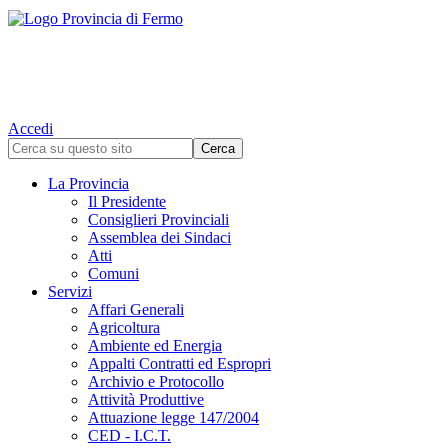
Accedi
La Provincia
Il Presidente
Consiglieri Provinciali
Assemblea dei Sindaci
Atti
Comuni
Servizi
Affari Generali
Agricoltura
Ambiente ed Energia
Appalti Contratti ed Espropri
Archivio e Protocollo
Attività Produttive
Attuazione legge 147/2004
CED - I.C.T.