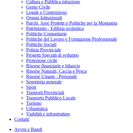
Cultura e Pubblica istruzione
Genio Civile
Legale e Contenzioso
Organi Istituzionali
Parchi, Aree Protette e Politiche per la Montagna
Patrimonio - Edilizia scolastica
Politiche Comunitarie
Politiche del Lavoro e Formazione Professionale
Politiche Sociali
Polizia Provinciale
Progetti Speciali di sviluppo
Protezione civile
Risorse finanziarie e bilancio
Risorse Naturali, Caccia e Pesca
Risorse Umane - Personale
Segreteria generale
Sport
Trasporti Provinciali
Trasporto Pubblico Locale
Turismo
Urbanistica
Viabilità e infrastrutture
Contatti
Avvisi e Bandi