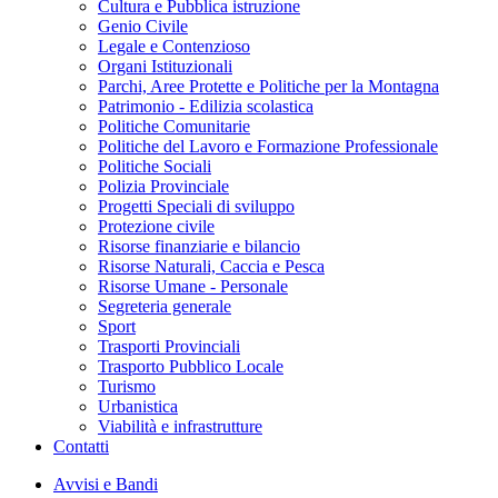
Cultura e Pubblica istruzione
Genio Civile
Legale e Contenzioso
Organi Istituzionali
Parchi, Aree Protette e Politiche per la Montagna
Patrimonio - Edilizia scolastica
Politiche Comunitarie
Politiche del Lavoro e Formazione Professionale
Politiche Sociali
Polizia Provinciale
Progetti Speciali di sviluppo
Protezione civile
Risorse finanziarie e bilancio
Risorse Naturali, Caccia e Pesca
Risorse Umane - Personale
Segreteria generale
Sport
Trasporti Provinciali
Trasporto Pubblico Locale
Turismo
Urbanistica
Viabilità e infrastrutture
Contatti
Avvisi e Bandi