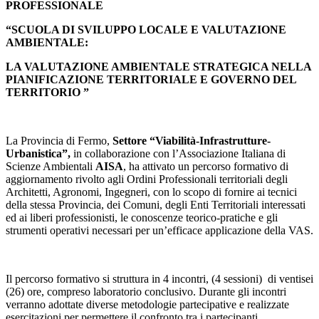
PROFESSIONALE
“SCUOLA DI SVILUPPO LOCALE E VALUTAZIONE
AMBIENTALE:
LA VALUTAZIONE
AMBIENTALE
STRATEGICA NELLA
PIANIFICAZIONE TERRITORIALE E GOVERNO DEL
TERRITORIO ”
La Provincia di Fermo,
Settore “Viabilità-Infrastrutture-
Urbanistica”,
in collaborazione con l’Associazione Italiana di
Scienze Ambientali
AISA
, ha attivato un percorso formativo di
aggiornamento rivolto agli Ordini Professionali territoriali degli
Architetti, Agronomi, Ingegneri, con lo scopo di fornire ai tecnici
della stessa Provincia, dei Comuni, degli Enti Territoriali interessati
ed ai liberi professionisti, le conoscenze teorico-pratiche e gli
strumenti operativi necessari per un’efficace applicazione della VAS.
Il percorso formativo si struttura in 4 incontri, (4 sessioni) di ventisei
(26) ore, compreso laboratorio conclusivo. Durante gli incontri
verranno adottate diverse metodologie partecipative e realizzate
esercitazioni per permettere il confronto tra i partecipanti.