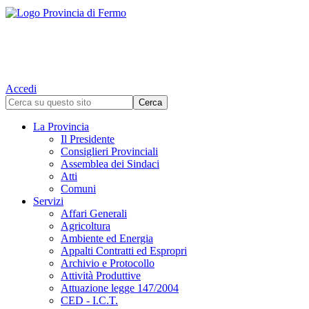
Accedi
La Provincia
Il Presidente
Consiglieri Provinciali
Assemblea dei Sindaci
Atti
Comuni
Servizi
Affari Generali
Agricoltura
Ambiente ed Energia
Appalti Contratti ed Espropri
Archivio e Protocollo
Attività Produttive
Attuazione legge 147/2004
CED - I.C.T.