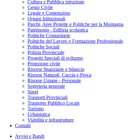
Cultura e Pubblica istruzione
Genio Civile
Legale e Contenzioso
Organi Istituzionali
Parchi, Aree Protette e Politiche per la Montagna
Patrimonio - Edilizia scolastica
Politiche Comunitarie
Politiche del Lavoro e Formazione Professionale
Politiche Sociali
Polizia Provinciale
Progetti Speciali di sviluppo
Protezione civile
Risorse finanziarie e bilancio
Risorse Naturali, Caccia e Pesca
Risorse Umane - Personale
Segreteria generale
Sport
Trasporti Provinciali
Trasporto Pubblico Locale
Turismo
Urbanistica
Viabilità e infrastrutture
Contatti
Avvisi e Bandi