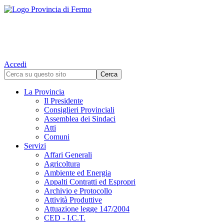
Accedi
La Provincia
Il Presidente
Consiglieri Provinciali
Assemblea dei Sindaci
Atti
Comuni
Servizi
Affari Generali
Agricoltura
Ambiente ed Energia
Appalti Contratti ed Espropri
Archivio e Protocollo
Attività Produttive
Attuazione legge 147/2004
CED - I.C.T.