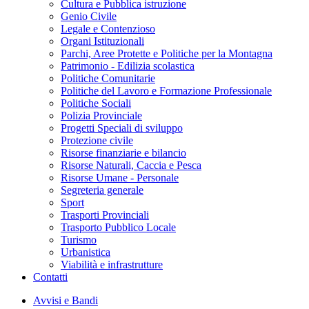
Cultura e Pubblica istruzione
Genio Civile
Legale e Contenzioso
Organi Istituzionali
Parchi, Aree Protette e Politiche per la Montagna
Patrimonio - Edilizia scolastica
Politiche Comunitarie
Politiche del Lavoro e Formazione Professionale
Politiche Sociali
Polizia Provinciale
Progetti Speciali di sviluppo
Protezione civile
Risorse finanziarie e bilancio
Risorse Naturali, Caccia e Pesca
Risorse Umane - Personale
Segreteria generale
Sport
Trasporti Provinciali
Trasporto Pubblico Locale
Turismo
Urbanistica
Viabilità e infrastrutture
Contatti
Avvisi e Bandi