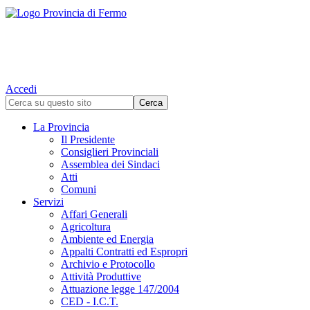
Accedi
La Provincia
Il Presidente
Consiglieri Provinciali
Assemblea dei Sindaci
Atti
Comuni
Servizi
Affari Generali
Agricoltura
Ambiente ed Energia
Appalti Contratti ed Espropri
Archivio e Protocollo
Attività Produttive
Attuazione legge 147/2004
CED - I.C.T.