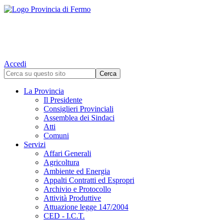
Accedi
La Provincia
Il Presidente
Consiglieri Provinciali
Assemblea dei Sindaci
Atti
Comuni
Servizi
Affari Generali
Agricoltura
Ambiente ed Energia
Appalti Contratti ed Espropri
Archivio e Protocollo
Attività Produttive
Attuazione legge 147/2004
CED - I.C.T.