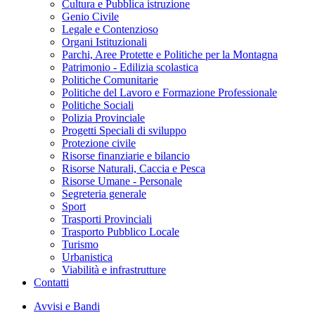
Cultura e Pubblica istruzione
Genio Civile
Legale e Contenzioso
Organi Istituzionali
Parchi, Aree Protette e Politiche per la Montagna
Patrimonio - Edilizia scolastica
Politiche Comunitarie
Politiche del Lavoro e Formazione Professionale
Politiche Sociali
Polizia Provinciale
Progetti Speciali di sviluppo
Protezione civile
Risorse finanziarie e bilancio
Risorse Naturali, Caccia e Pesca
Risorse Umane - Personale
Segreteria generale
Sport
Trasporti Provinciali
Trasporto Pubblico Locale
Turismo
Urbanistica
Viabilità e infrastrutture
Contatti
Avvisi e Bandi