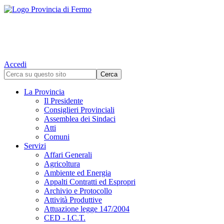
Accedi
La Provincia
Il Presidente
Consiglieri Provinciali
Assemblea dei Sindaci
Atti
Comuni
Servizi
Affari Generali
Agricoltura
Ambiente ed Energia
Appalti Contratti ed Espropri
Archivio e Protocollo
Attività Produttive
Attuazione legge 147/2004
CED - I.C.T.