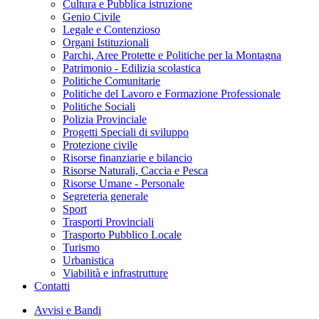
Cultura e Pubblica istruzione
Genio Civile
Legale e Contenzioso
Organi Istituzionali
Parchi, Aree Protette e Politiche per la Montagna
Patrimonio - Edilizia scolastica
Politiche Comunitarie
Politiche del Lavoro e Formazione Professionale
Politiche Sociali
Polizia Provinciale
Progetti Speciali di sviluppo
Protezione civile
Risorse finanziarie e bilancio
Risorse Naturali, Caccia e Pesca
Risorse Umane - Personale
Segreteria generale
Sport
Trasporti Provinciali
Trasporto Pubblico Locale
Turismo
Urbanistica
Viabilità e infrastrutture
Contatti
Avvisi e Bandi