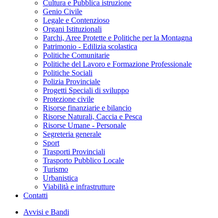
Cultura e Pubblica istruzione
Genio Civile
Legale e Contenzioso
Organi Istituzionali
Parchi, Aree Protette e Politiche per la Montagna
Patrimonio - Edilizia scolastica
Politiche Comunitarie
Politiche del Lavoro e Formazione Professionale
Politiche Sociali
Polizia Provinciale
Progetti Speciali di sviluppo
Protezione civile
Risorse finanziarie e bilancio
Risorse Naturali, Caccia e Pesca
Risorse Umane - Personale
Segreteria generale
Sport
Trasporti Provinciali
Trasporto Pubblico Locale
Turismo
Urbanistica
Viabilità e infrastrutture
Contatti
Avvisi e Bandi