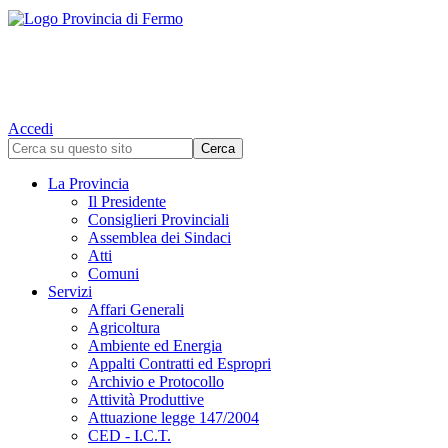
Accedi
La Provincia
Il Presidente
Consiglieri Provinciali
Assemblea dei Sindaci
Atti
Comuni
Servizi
Affari Generali
Agricoltura
Ambiente ed Energia
Appalti Contratti ed Espropri
Archivio e Protocollo
Attività Produttive
Attuazione legge 147/2004
CED - I.C.T.