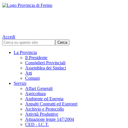
Accedi
La Provincia
Il Presidente
Consiglieri Provinciali
Assemblea dei Sindaci
Atti
Comuni
Servizi
Affari Generali
Agricoltura
Ambiente ed Energia
Appalti Contratti ed Espropri
Archivio e Protocollo
Attività Produttive
Attuazione legge 147/2004
CED - I.C.T.