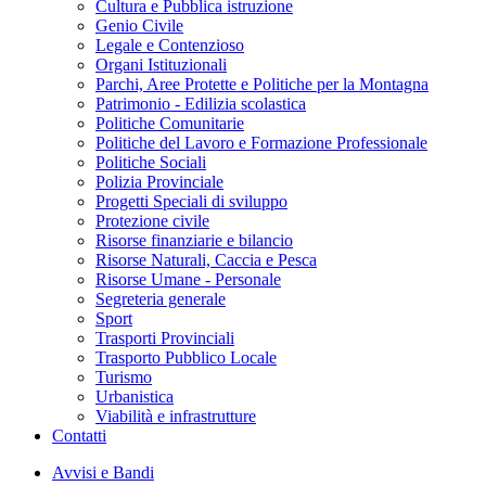
Cultura e Pubblica istruzione
Genio Civile
Legale e Contenzioso
Organi Istituzionali
Parchi, Aree Protette e Politiche per la Montagna
Patrimonio - Edilizia scolastica
Politiche Comunitarie
Politiche del Lavoro e Formazione Professionale
Politiche Sociali
Polizia Provinciale
Progetti Speciali di sviluppo
Protezione civile
Risorse finanziarie e bilancio
Risorse Naturali, Caccia e Pesca
Risorse Umane - Personale
Segreteria generale
Sport
Trasporti Provinciali
Trasporto Pubblico Locale
Turismo
Urbanistica
Viabilità e infrastrutture
Contatti
Avvisi e Bandi