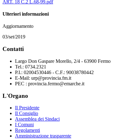
ART. 18 C.2 L.68-99.pdf
Ulteriori informazioni
Aggiornamento
03/set/2019
Contatti
Largo Don Gaspare Morello, 2/4 - 63900 Fermo
Tel.: 0734.2321
P.I.: 02004530446 - C.F.: 90038780442
E-Mail: urp@provincia.fm.it
PEC : provincia.fermo@emarche.it
L'Organo
Il Presidente
Il Consiglio
Assemblea dei Sindaci
I Comuni
Regolamenti
Amministrazione trasparente