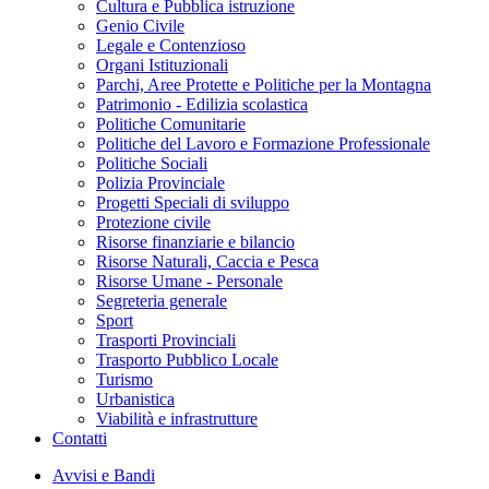
Cultura e Pubblica istruzione
Genio Civile
Legale e Contenzioso
Organi Istituzionali
Parchi, Aree Protette e Politiche per la Montagna
Patrimonio - Edilizia scolastica
Politiche Comunitarie
Politiche del Lavoro e Formazione Professionale
Politiche Sociali
Polizia Provinciale
Progetti Speciali di sviluppo
Protezione civile
Risorse finanziarie e bilancio
Risorse Naturali, Caccia e Pesca
Risorse Umane - Personale
Segreteria generale
Sport
Trasporti Provinciali
Trasporto Pubblico Locale
Turismo
Urbanistica
Viabilità e infrastrutture
Contatti
Avvisi e Bandi