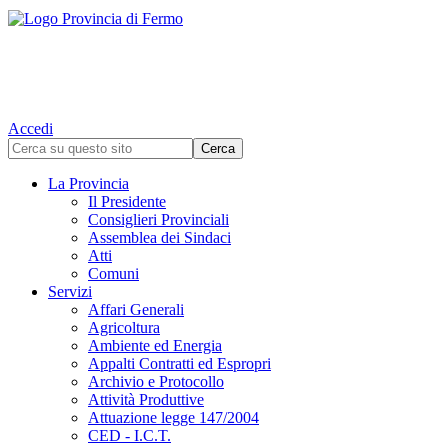
Accedi
La Provincia
Il Presidente
Consiglieri Provinciali
Assemblea dei Sindaci
Atti
Comuni
Servizi
Affari Generali
Agricoltura
Ambiente ed Energia
Appalti Contratti ed Espropri
Archivio e Protocollo
Attività Produttive
Attuazione legge 147/2004
CED - I.C.T.