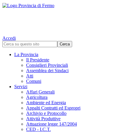
Accedi
La Provincia
Il Presidente
Consiglieri Provinciali
Assemblea dei Sindaci
Atti
Comuni
Servizi
Affari Generali
Agricoltura
Ambiente ed Energia
Appalti Contratti ed Espropri
Archivio e Protocollo
Attività Produttive
Attuazione legge 147/2004
CED - I.C.T.