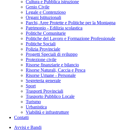
Cultura e Pubblica istruzione
Genio Civile
Legale e Contenzioso
Organi Istituzionali
Parchi, Aree Protette e Politiche per la Montagna
Patrimonio - Edilizia scolastica
Politiche Comunitarie
Politiche del Lavoro e Formazione Professionale
Politiche Sociali
Polizia Provinciale
Progetti Speciali di sviluppo
Protezione civile
Risorse finanziarie e bilancio
Risorse Naturali, Caccia e Pesca
Risorse Umane - Personale
Segreteria generale
Sport
Trasporti Provinciali
Trasporto Pubblico Locale
Turismo
Urbanistica
Viabilità e infrastrutture
Contatti
Avvisi e Bandi