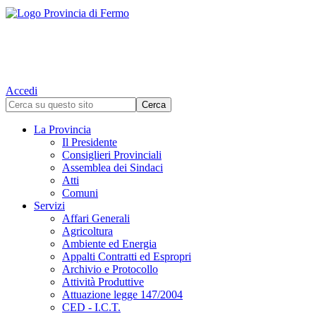
Accedi
La Provincia
Il Presidente
Consiglieri Provinciali
Assemblea dei Sindaci
Atti
Comuni
Servizi
Affari Generali
Agricoltura
Ambiente ed Energia
Appalti Contratti ed Espropri
Archivio e Protocollo
Attività Produttive
Attuazione legge 147/2004
CED - I.C.T.