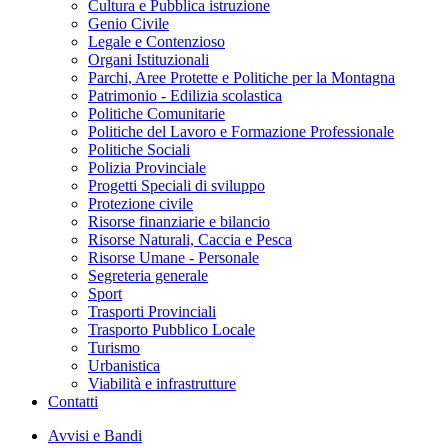
Cultura e Pubblica istruzione
Genio Civile
Legale e Contenzioso
Organi Istituzionali
Parchi, Aree Protette e Politiche per la Montagna
Patrimonio - Edilizia scolastica
Politiche Comunitarie
Politiche del Lavoro e Formazione Professionale
Politiche Sociali
Polizia Provinciale
Progetti Speciali di sviluppo
Protezione civile
Risorse finanziarie e bilancio
Risorse Naturali, Caccia e Pesca
Risorse Umane - Personale
Segreteria generale
Sport
Trasporti Provinciali
Trasporto Pubblico Locale
Turismo
Urbanistica
Viabilità e infrastrutture
Contatti
Avvisi e Bandi