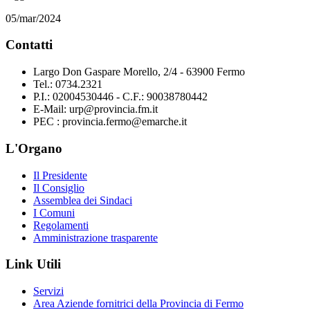
05/mar/2024
Contatti
Largo Don Gaspare Morello, 2/4 - 63900 Fermo
Tel.: 0734.2321
P.I.: 02004530446 - C.F.: 90038780442
E-Mail: urp@provincia.fm.it
PEC : provincia.fermo@emarche.it
L'Organo
Il Presidente
Il Consiglio
Assemblea dei Sindaci
I Comuni
Regolamenti
Amministrazione trasparente
Link Utili
Servizi
Area Aziende fornitrici della Provincia di Fermo