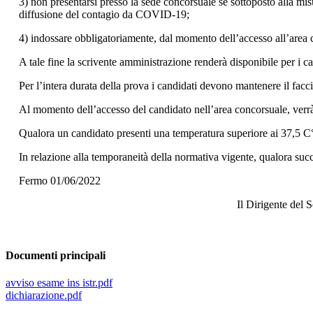
3) non presentarsi presso la sede concorsuale se sottoposto alla mi
diffusione del contagio da COVID-19;
4) indossare obbligatoriamente, dal momento dell’accesso all’area co
A tale fine la scrivente amministrazione renderà disponibile per i ca
Per l’intera durata della prova i candidati devono mantenere il facc
Al momento dell’accesso del candidato nell’area concorsuale, verr
Qualora un candidato presenti una temperatura superiore ai 37,5 C° 
In relazione alla temporaneità della normativa vigente, qualora su
Fermo 01/06/2022
Il Dirigente del 
F.to Dott. Rober
Documenti principali
avviso esame ins istr.pdf
dichiarazione.pdf