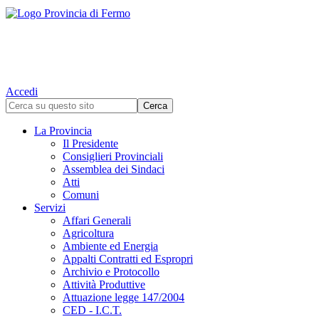
Accedi
La Provincia
Il Presidente
Consiglieri Provinciali
Assemblea dei Sindaci
Atti
Comuni
Servizi
Affari Generali
Agricoltura
Ambiente ed Energia
Appalti Contratti ed Espropri
Archivio e Protocollo
Attività Produttive
Attuazione legge 147/2004
CED - I.C.T.