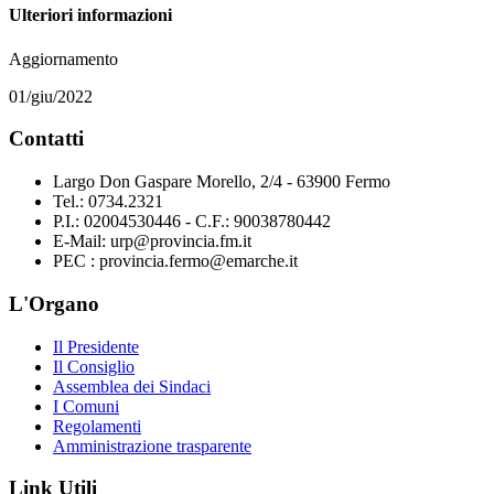
Ulteriori informazioni
Aggiornamento
01/giu/2022
Contatti
Largo Don Gaspare Morello, 2/4 - 63900 Fermo
Tel.: 0734.2321
P.I.: 02004530446 - C.F.: 90038780442
E-Mail: urp@provincia.fm.it
PEC : provincia.fermo@emarche.it
L'Organo
Il Presidente
Il Consiglio
Assemblea dei Sindaci
I Comuni
Regolamenti
Amministrazione trasparente
Link Utili