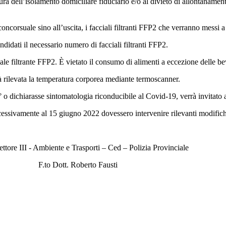
sura dell’isolamento domiciliare fiduciario e/o al divieto di allontanam
ncorsuale sino all’uscita, i facciali filtranti FFP2 che verranno messi 
ndidati il necessario numero di facciali filtranti FFP2.
iale filtrante FFP2. È vietato il consumo di alimenti a eccezione delle 
à rilevata la temperatura corporea mediante termoscanner.
o dichiarasse sintomatologia riconducibile al Covid‐19, verrà invitato a
ccessivamente al 15 giugno 2022 dovessero intervenire rilevanti modific
Settore III - Ambiente e Trasporti – Ced – Polizia Provinciale
to Fausti