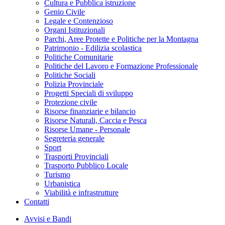
Cultura e Pubblica istruzione
Genio Civile
Legale e Contenzioso
Organi Istituzionali
Parchi, Aree Protette e Politiche per la Montagna
Patrimonio - Edilizia scolastica
Politiche Comunitarie
Politiche del Lavoro e Formazione Professionale
Politiche Sociali
Polizia Provinciale
Progetti Speciali di sviluppo
Protezione civile
Risorse finanziarie e bilancio
Risorse Naturali, Caccia e Pesca
Risorse Umane - Personale
Segreteria generale
Sport
Trasporti Provinciali
Trasporto Pubblico Locale
Turismo
Urbanistica
Viabilità e infrastrutture
Contatti
Avvisi e Bandi