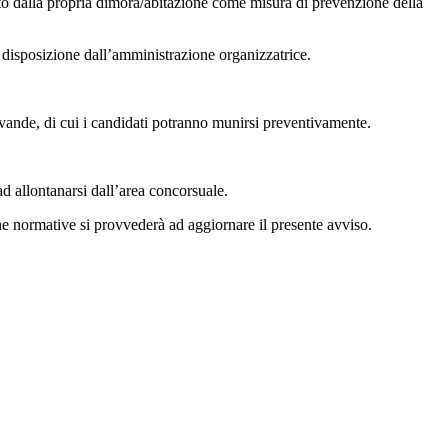
ento dalla propria dimora/abitazione come misura di prevenzione della
a disposizione dall’amministrazione organizzatrice.
bevande, di cui i candidati potranno munirsi preventivamente.
d allontanarsi dall’area concorsuale.
he normative si provvederà ad aggiornare il presente avviso.