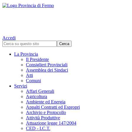
Accedi
La Provincia
Il Presidente
Consiglieri Provinciali
Assemblea dei Sindaci
Atti
Comuni
Servizi
Affari Generali
Agricoltura
Ambiente ed Energia
Appalti Contratti ed Espropri
Archivio e Protocollo
Attività Produttive
Attuazione legge 147/2004
CED - I.C.T.