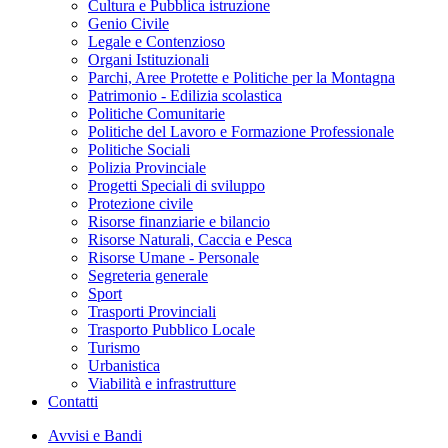
Cultura e Pubblica istruzione
Genio Civile
Legale e Contenzioso
Organi Istituzionali
Parchi, Aree Protette e Politiche per la Montagna
Patrimonio - Edilizia scolastica
Politiche Comunitarie
Politiche del Lavoro e Formazione Professionale
Politiche Sociali
Polizia Provinciale
Progetti Speciali di sviluppo
Protezione civile
Risorse finanziarie e bilancio
Risorse Naturali, Caccia e Pesca
Risorse Umane - Personale
Segreteria generale
Sport
Trasporti Provinciali
Trasporto Pubblico Locale
Turismo
Urbanistica
Viabilità e infrastrutture
Contatti
Avvisi e Bandi