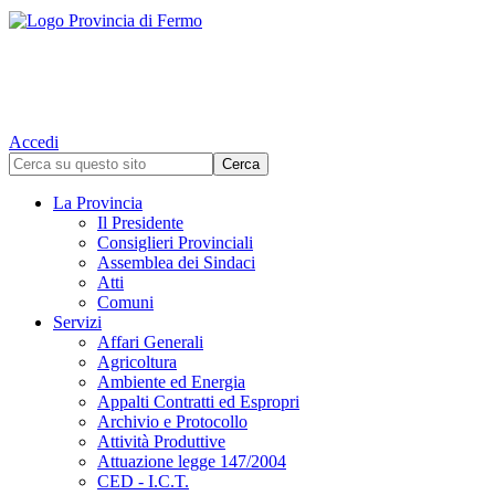
Accedi
La Provincia
Il Presidente
Consiglieri Provinciali
Assemblea dei Sindaci
Atti
Comuni
Servizi
Affari Generali
Agricoltura
Ambiente ed Energia
Appalti Contratti ed Espropri
Archivio e Protocollo
Attività Produttive
Attuazione legge 147/2004
CED - I.C.T.