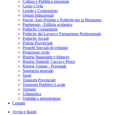
Cultura e Pubblica istruzione
Genio Civile
Legale e Contenzioso
Organi Istituzionali
Parchi, Aree Protette e Politiche per la Montagna
Patrimonio - Edilizia scolastica
Politiche Comunitarie
Politiche del Lavoro e Formazione Professionale
Politiche Sociali
Polizia Provinciale
Progetti Speciali di sviluppo
Protezione civile
Risorse finanziarie e bilancio
Risorse Naturali, Caccia e Pesca
Risorse Umane - Personale
Segreteria generale
Sport
Trasporti Provinciali
Trasporto Pubblico Locale
Turismo
Urbanistica
Viabilità e infrastrutture
Contatti
Avvisi e Bandi