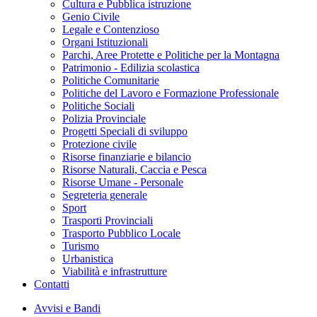
Cultura e Pubblica istruzione
Genio Civile
Legale e Contenzioso
Organi Istituzionali
Parchi, Aree Protette e Politiche per la Montagna
Patrimonio - Edilizia scolastica
Politiche Comunitarie
Politiche del Lavoro e Formazione Professionale
Politiche Sociali
Polizia Provinciale
Progetti Speciali di sviluppo
Protezione civile
Risorse finanziarie e bilancio
Risorse Naturali, Caccia e Pesca
Risorse Umane - Personale
Segreteria generale
Sport
Trasporti Provinciali
Trasporto Pubblico Locale
Turismo
Urbanistica
Viabilità e infrastrutture
Contatti
Avvisi e Bandi