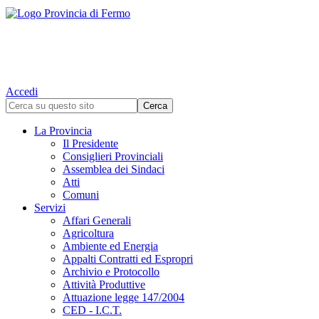
Accedi
La Provincia
Il Presidente
Consiglieri Provinciali
Assemblea dei Sindaci
Atti
Comuni
Servizi
Affari Generali
Agricoltura
Ambiente ed Energia
Appalti Contratti ed Espropri
Archivio e Protocollo
Attività Produttive
Attuazione legge 147/2004
CED - I.C.T.