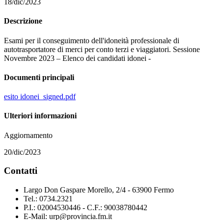
18/dic/2023
Descrizione
Esami per il conseguimento dell'idoneità professionale di
autotrasportatore di merci per conto terzi e viaggiatori. Sessione
Novembre 2023 – Elenco dei candidati idonei -
Documenti principali
esito idonei_signed.pdf
Ulteriori informazioni
Aggiornamento
20/dic/2023
Contatti
Largo Don Gaspare Morello, 2/4 - 63900 Fermo
Tel.: 0734.2321
P.I.: 02004530446 - C.F.: 90038780442
E-Mail: urp@provincia.fm.it