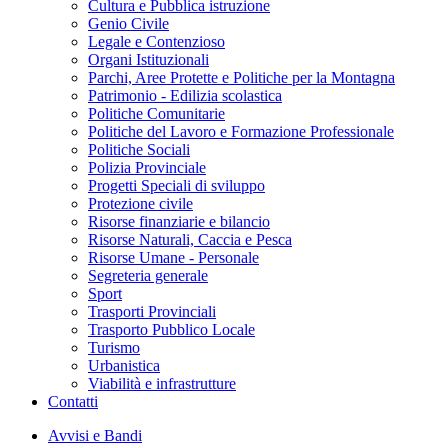
Cultura e Pubblica istruzione
Genio Civile
Legale e Contenzioso
Organi Istituzionali
Parchi, Aree Protette e Politiche per la Montagna
Patrimonio - Edilizia scolastica
Politiche Comunitarie
Politiche del Lavoro e Formazione Professionale
Politiche Sociali
Polizia Provinciale
Progetti Speciali di sviluppo
Protezione civile
Risorse finanziarie e bilancio
Risorse Naturali, Caccia e Pesca
Risorse Umane - Personale
Segreteria generale
Sport
Trasporti Provinciali
Trasporto Pubblico Locale
Turismo
Urbanistica
Viabilità e infrastrutture
Contatti
Avvisi e Bandi