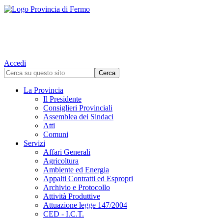
Accedi
La Provincia
Il Presidente
Consiglieri Provinciali
Assemblea dei Sindaci
Atti
Comuni
Servizi
Affari Generali
Agricoltura
Ambiente ed Energia
Appalti Contratti ed Espropri
Archivio e Protocollo
Attività Produttive
Attuazione legge 147/2004
CED - I.C.T.