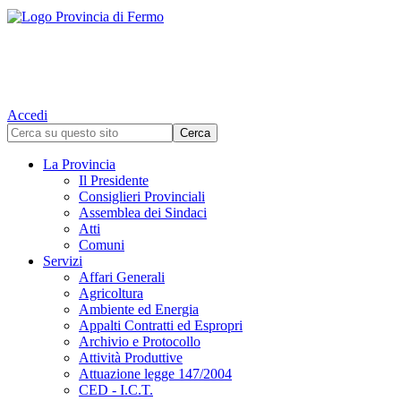
Accedi
La Provincia
Il Presidente
Consiglieri Provinciali
Assemblea dei Sindaci
Atti
Comuni
Servizi
Affari Generali
Agricoltura
Ambiente ed Energia
Appalti Contratti ed Espropri
Archivio e Protocollo
Attività Produttive
Attuazione legge 147/2004
CED - I.C.T.