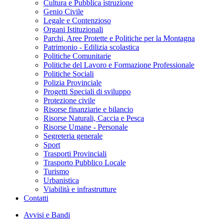
Cultura e Pubblica istruzione
Genio Civile
Legale e Contenzioso
Organi Istituzionali
Parchi, Aree Protette e Politiche per la Montagna
Patrimonio - Edilizia scolastica
Politiche Comunitarie
Politiche del Lavoro e Formazione Professionale
Politiche Sociali
Polizia Provinciale
Progetti Speciali di sviluppo
Protezione civile
Risorse finanziarie e bilancio
Risorse Naturali, Caccia e Pesca
Risorse Umane - Personale
Segreteria generale
Sport
Trasporti Provinciali
Trasporto Pubblico Locale
Turismo
Urbanistica
Viabilità e infrastrutture
Contatti
Avvisi e Bandi