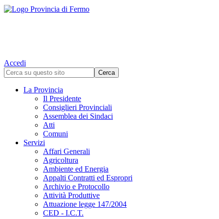
Accedi
La Provincia
Il Presidente
Consiglieri Provinciali
Assemblea dei Sindaci
Atti
Comuni
Servizi
Affari Generali
Agricoltura
Ambiente ed Energia
Appalti Contratti ed Espropri
Archivio e Protocollo
Attività Produttive
Attuazione legge 147/2004
CED - I.C.T.