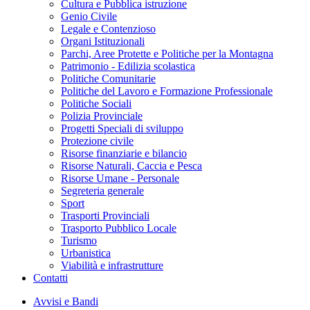
Cultura e Pubblica istruzione
Genio Civile
Legale e Contenzioso
Organi Istituzionali
Parchi, Aree Protette e Politiche per la Montagna
Patrimonio - Edilizia scolastica
Politiche Comunitarie
Politiche del Lavoro e Formazione Professionale
Politiche Sociali
Polizia Provinciale
Progetti Speciali di sviluppo
Protezione civile
Risorse finanziarie e bilancio
Risorse Naturali, Caccia e Pesca
Risorse Umane - Personale
Segreteria generale
Sport
Trasporti Provinciali
Trasporto Pubblico Locale
Turismo
Urbanistica
Viabilità e infrastrutture
Contatti
Avvisi e Bandi