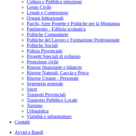
Cultura e Pubblica istruzione
Genio Civile
Legale e Contenzioso
Organi Istituzionali
Parchi, Aree Protette e Politiche per la Montagna
Patrimonio - Edilizia scolastica
Politiche Comunitarie
Politiche del Lavoro e Formazione Professionale
Politiche Sociali
Polizia Provinciale
Progetti Speciali di sviluppo
Protezione civile
Risorse finanziarie e bilancio
Risorse Naturali, Caccia e Pesca
Risorse Umane - Personale
Segreteria generale
Sport
Trasporti Provinciali
Trasporto Pubblico Locale
Turismo
Urbanistica
Viabilità e infrastrutture
Contatti
Avvisi e Bandi