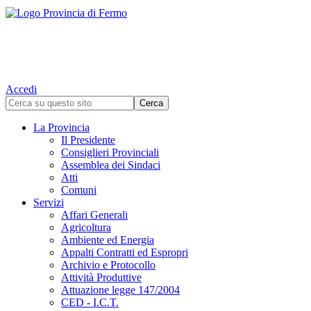
Accedi
La Provincia
Il Presidente
Consiglieri Provinciali
Assemblea dei Sindaci
Atti
Comuni
Servizi
Affari Generali
Agricoltura
Ambiente ed Energia
Appalti Contratti ed Espropri
Archivio e Protocollo
Attività Produttive
Attuazione legge 147/2004
CED - I.C.T.