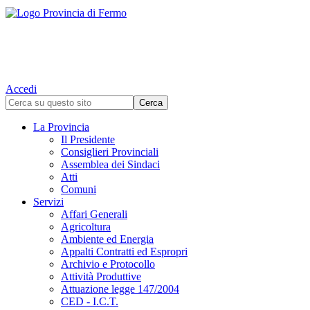
Accedi
La Provincia
Il Presidente
Consiglieri Provinciali
Assemblea dei Sindaci
Atti
Comuni
Servizi
Affari Generali
Agricoltura
Ambiente ed Energia
Appalti Contratti ed Espropri
Archivio e Protocollo
Attività Produttive
Attuazione legge 147/2004
CED - I.C.T.