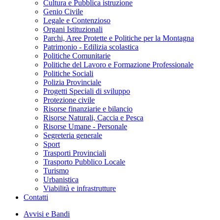
Cultura e Pubblica istruzione
Genio Civile
Legale e Contenzioso
Organi Istituzionali
Parchi, Aree Protette e Politiche per la Montagna
Patrimonio - Edilizia scolastica
Politiche Comunitarie
Politiche del Lavoro e Formazione Professionale
Politiche Sociali
Polizia Provinciale
Progetti Speciali di sviluppo
Protezione civile
Risorse finanziarie e bilancio
Risorse Naturali, Caccia e Pesca
Risorse Umane - Personale
Segreteria generale
Sport
Trasporti Provinciali
Trasporto Pubblico Locale
Turismo
Urbanistica
Viabilità e infrastrutture
Contatti
Avvisi e Bandi