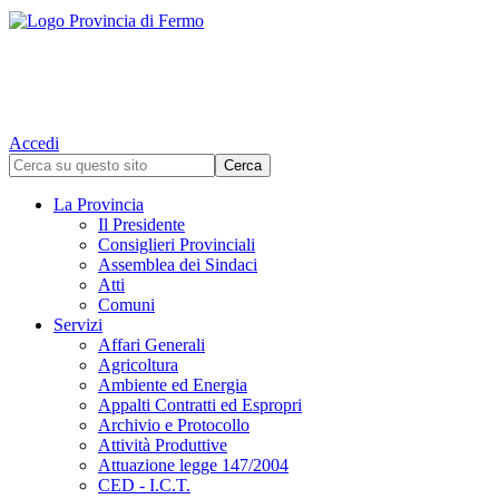
Accedi
La Provincia
Il Presidente
Consiglieri Provinciali
Assemblea dei Sindaci
Atti
Comuni
Servizi
Affari Generali
Agricoltura
Ambiente ed Energia
Appalti Contratti ed Espropri
Archivio e Protocollo
Attività Produttive
Attuazione legge 147/2004
CED - I.C.T.