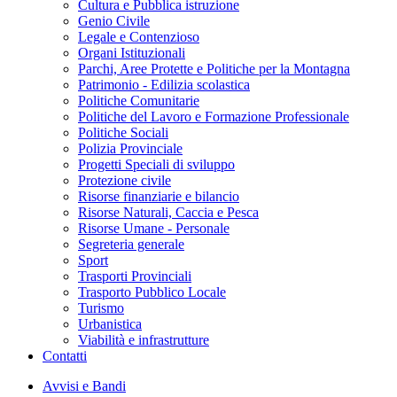
Cultura e Pubblica istruzione
Genio Civile
Legale e Contenzioso
Organi Istituzionali
Parchi, Aree Protette e Politiche per la Montagna
Patrimonio - Edilizia scolastica
Politiche Comunitarie
Politiche del Lavoro e Formazione Professionale
Politiche Sociali
Polizia Provinciale
Progetti Speciali di sviluppo
Protezione civile
Risorse finanziarie e bilancio
Risorse Naturali, Caccia e Pesca
Risorse Umane - Personale
Segreteria generale
Sport
Trasporti Provinciali
Trasporto Pubblico Locale
Turismo
Urbanistica
Viabilità e infrastrutture
Contatti
Avvisi e Bandi