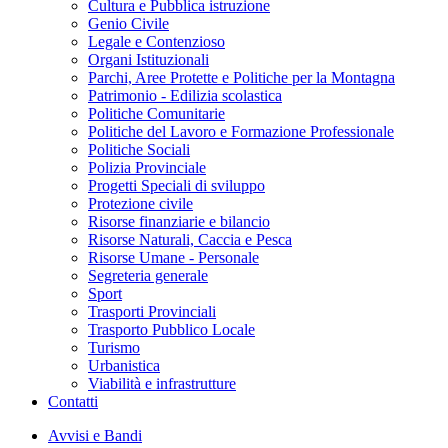
Cultura e Pubblica istruzione
Genio Civile
Legale e Contenzioso
Organi Istituzionali
Parchi, Aree Protette e Politiche per la Montagna
Patrimonio - Edilizia scolastica
Politiche Comunitarie
Politiche del Lavoro e Formazione Professionale
Politiche Sociali
Polizia Provinciale
Progetti Speciali di sviluppo
Protezione civile
Risorse finanziarie e bilancio
Risorse Naturali, Caccia e Pesca
Risorse Umane - Personale
Segreteria generale
Sport
Trasporti Provinciali
Trasporto Pubblico Locale
Turismo
Urbanistica
Viabilità e infrastrutture
Contatti
Avvisi e Bandi