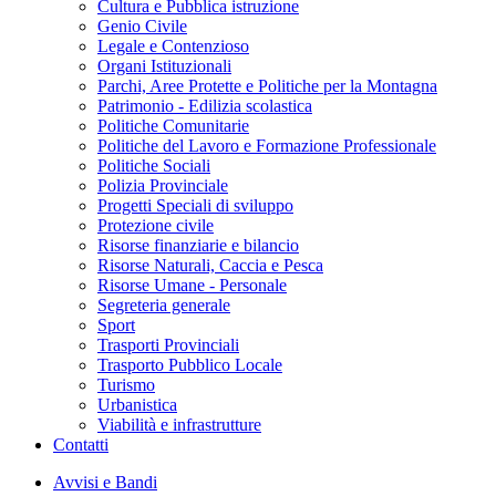
Cultura e Pubblica istruzione
Genio Civile
Legale e Contenzioso
Organi Istituzionali
Parchi, Aree Protette e Politiche per la Montagna
Patrimonio - Edilizia scolastica
Politiche Comunitarie
Politiche del Lavoro e Formazione Professionale
Politiche Sociali
Polizia Provinciale
Progetti Speciali di sviluppo
Protezione civile
Risorse finanziarie e bilancio
Risorse Naturali, Caccia e Pesca
Risorse Umane - Personale
Segreteria generale
Sport
Trasporti Provinciali
Trasporto Pubblico Locale
Turismo
Urbanistica
Viabilità e infrastrutture
Contatti
Avvisi e Bandi