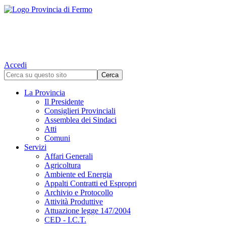
Accedi
La Provincia
Il Presidente
Consiglieri Provinciali
Assemblea dei Sindaci
Atti
Comuni
Servizi
Affari Generali
Agricoltura
Ambiente ed Energia
Appalti Contratti ed Espropri
Archivio e Protocollo
Attività Produttive
Attuazione legge 147/2004
CED - I.C.T.