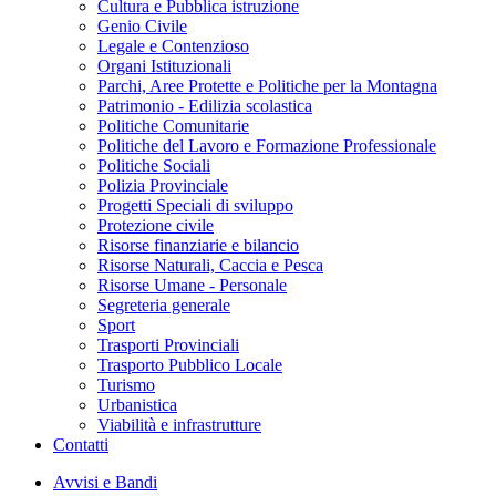
Cultura e Pubblica istruzione
Genio Civile
Legale e Contenzioso
Organi Istituzionali
Parchi, Aree Protette e Politiche per la Montagna
Patrimonio - Edilizia scolastica
Politiche Comunitarie
Politiche del Lavoro e Formazione Professionale
Politiche Sociali
Polizia Provinciale
Progetti Speciali di sviluppo
Protezione civile
Risorse finanziarie e bilancio
Risorse Naturali, Caccia e Pesca
Risorse Umane - Personale
Segreteria generale
Sport
Trasporti Provinciali
Trasporto Pubblico Locale
Turismo
Urbanistica
Viabilità e infrastrutture
Contatti
Avvisi e Bandi