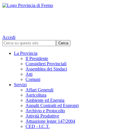
Accedi
La Provincia
Il Presidente
Consiglieri Provinciali
Assemblea dei Sindaci
Atti
Comuni
Servizi
Affari Generali
Agricoltura
Ambiente ed Energia
Appalti Contratti ed Espropri
Archivio e Protocollo
Attività Produttive
Attuazione legge 147/2004
CED - I.C.T.