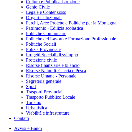
Cultura e Pubblica istruzione
Genio Civile
Legale e Contenzioso
Organi Istituzionali
Parchi, Aree Protette e Politiche per la Montagna
Patrimonio - Edilizia scolastica
Politiche Comunitarie
Politiche del Lavoro e Formazione Professionale
Politiche Sociali
Polizia Provinciale
Progetti Speciali di sviluppo
Protezione civile
Risorse finanziarie e bilancio
Risorse Naturali, Caccia e Pesca
Risorse Umane - Personale
Segreteria generale
Sport
Trasporti Provinciali
Trasporto Pubblico Locale
Turismo
Urbanistica
Viabilità e infrastrutture
Contatti
Avvisi e Bandi