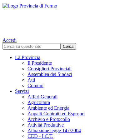
Accedi
La Provincia
Il Presidente
Consiglieri Provinciali
Assemblea dei Sindaci
Atti
Comuni
Servizi
Affari Generali
Agricoltura
Ambiente ed Energia
Appalti Contratti ed Espropri
Archivio e Protocollo
Attività Produttive
Attuazione legge 147/2004
CED - I.C.T.