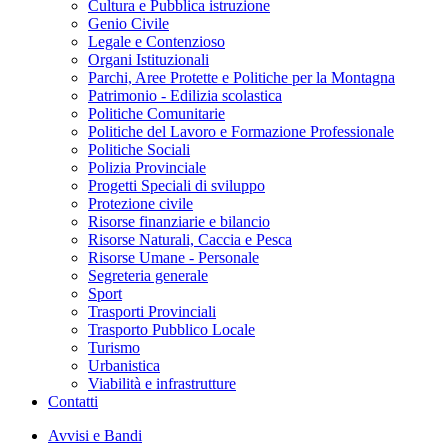
Cultura e Pubblica istruzione
Genio Civile
Legale e Contenzioso
Organi Istituzionali
Parchi, Aree Protette e Politiche per la Montagna
Patrimonio - Edilizia scolastica
Politiche Comunitarie
Politiche del Lavoro e Formazione Professionale
Politiche Sociali
Polizia Provinciale
Progetti Speciali di sviluppo
Protezione civile
Risorse finanziarie e bilancio
Risorse Naturali, Caccia e Pesca
Risorse Umane - Personale
Segreteria generale
Sport
Trasporti Provinciali
Trasporto Pubblico Locale
Turismo
Urbanistica
Viabilità e infrastrutture
Contatti
Avvisi e Bandi