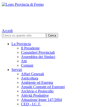
Accedi
La Provincia
Il Presidente
Consiglieri Provinciali
Assemblea dei Sindaci
Atti
Comuni
Servizi
Affari Generali
Agricoltura
Ambiente ed Energia
Appalti Contratti ed Espropri
Archivio e Protocollo
Attività Produttive
Attuazione legge 147/2004
CED - I.C.T.