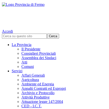
Accedi
La Provincia
Il Presidente
Consiglieri Provinciali
Assemblea dei Sindaci
Atti
Comuni
Servizi
Affari Generali
Agricoltura
Ambiente ed Energia
Appalti Contratti ed Espropri
Archivio e Protocollo
Attività Produttive
Attuazione legge 147/2004
CED - I.C.T.