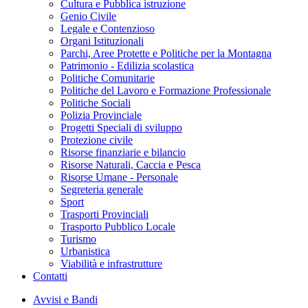
Cultura e Pubblica istruzione
Genio Civile
Legale e Contenzioso
Organi Istituzionali
Parchi, Aree Protette e Politiche per la Montagna
Patrimonio - Edilizia scolastica
Politiche Comunitarie
Politiche del Lavoro e Formazione Professionale
Politiche Sociali
Polizia Provinciale
Progetti Speciali di sviluppo
Protezione civile
Risorse finanziarie e bilancio
Risorse Naturali, Caccia e Pesca
Risorse Umane - Personale
Segreteria generale
Sport
Trasporti Provinciali
Trasporto Pubblico Locale
Turismo
Urbanistica
Viabilità e infrastrutture
Contatti
Avvisi e Bandi