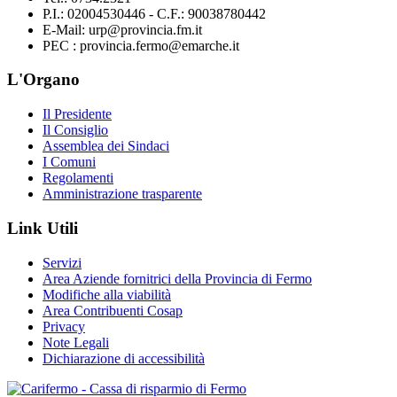
P.I.: 02004530446 - C.F.: 90038780442
E-Mail: urp@provincia.fm.it
PEC : provincia.fermo@emarche.it
L'Organo
Il Presidente
Il Consiglio
Assemblea dei Sindaci
I Comuni
Regolamenti
Amministrazione trasparente
Link Utili
Servizi
Area Aziende fornitrici della Provincia di Fermo
Modifiche alla viabilità
Area Contribuenti Cosap
Privacy
Note Legali
Dichiarazione di accessibilità