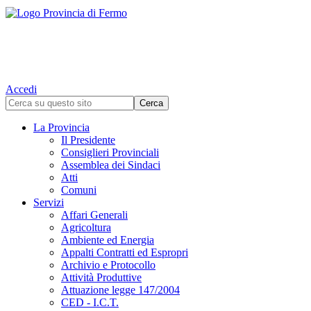
Accedi
La Provincia
Il Presidente
Consiglieri Provinciali
Assemblea dei Sindaci
Atti
Comuni
Servizi
Affari Generali
Agricoltura
Ambiente ed Energia
Appalti Contratti ed Espropri
Archivio e Protocollo
Attività Produttive
Attuazione legge 147/2004
CED - I.C.T.