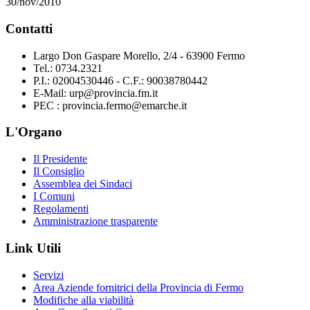
30/nov/2010
Contatti
Largo Don Gaspare Morello, 2/4 - 63900 Fermo
Tel.: 0734.2321
P.I.: 02004530446 - C.F.: 90038780442
E-Mail: urp@provincia.fm.it
PEC : provincia.fermo@emarche.it
L'Organo
Il Presidente
Il Consiglio
Assemblea dei Sindaci
I Comuni
Regolamenti
Amministrazione trasparente
Link Utili
Servizi
Area Aziende fornitrici della Provincia di Fermo
Modifiche alla viabilità