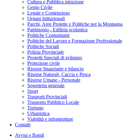
Cultura e Pubblica istruzione
Genio Civile
Legale e Contenzioso
Organi Istituzionali
Parchi, Aree Protette e Politiche per la Montagna
Patrimonio - Edilizia scolastica
Politiche Comunitarie
Politiche del Lavoro e Formazione Professionale
Politiche Sociali
Polizia Provinciale
Progetti Speciali di sviluppo
Protezione civile
Risorse finanziarie e bilancio
Risorse Naturali, Caccia e Pesca
Risorse Umane - Personale
Segreteria generale
Sport
Trasporti Provinciali
Trasporto Pubblico Locale
Turismo
Urbanistica
Viabilità e infrastrutture
Contatti
Avvisi e Bandi