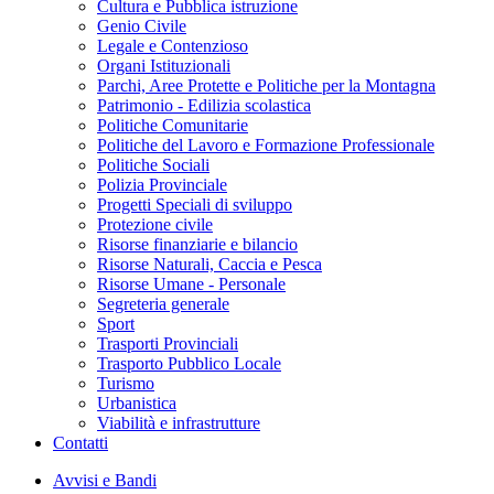
Cultura e Pubblica istruzione
Genio Civile
Legale e Contenzioso
Organi Istituzionali
Parchi, Aree Protette e Politiche per la Montagna
Patrimonio - Edilizia scolastica
Politiche Comunitarie
Politiche del Lavoro e Formazione Professionale
Politiche Sociali
Polizia Provinciale
Progetti Speciali di sviluppo
Protezione civile
Risorse finanziarie e bilancio
Risorse Naturali, Caccia e Pesca
Risorse Umane - Personale
Segreteria generale
Sport
Trasporti Provinciali
Trasporto Pubblico Locale
Turismo
Urbanistica
Viabilità e infrastrutture
Contatti
Avvisi e Bandi