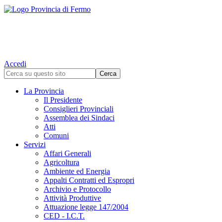
Accedi
La Provincia
Il Presidente
Consiglieri Provinciali
Assemblea dei Sindaci
Atti
Comuni
Servizi
Affari Generali
Agricoltura
Ambiente ed Energia
Appalti Contratti ed Espropri
Archivio e Protocollo
Attività Produttive
Attuazione legge 147/2004
CED - I.C.T.