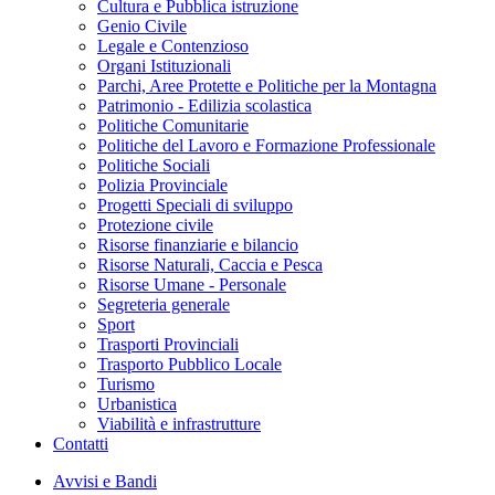
Cultura e Pubblica istruzione
Genio Civile
Legale e Contenzioso
Organi Istituzionali
Parchi, Aree Protette e Politiche per la Montagna
Patrimonio - Edilizia scolastica
Politiche Comunitarie
Politiche del Lavoro e Formazione Professionale
Politiche Sociali
Polizia Provinciale
Progetti Speciali di sviluppo
Protezione civile
Risorse finanziarie e bilancio
Risorse Naturali, Caccia e Pesca
Risorse Umane - Personale
Segreteria generale
Sport
Trasporti Provinciali
Trasporto Pubblico Locale
Turismo
Urbanistica
Viabilità e infrastrutture
Contatti
Avvisi e Bandi