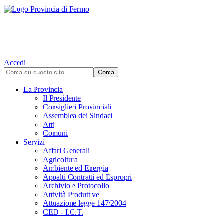
Accedi
La Provincia
Il Presidente
Consiglieri Provinciali
Assemblea dei Sindaci
Atti
Comuni
Servizi
Affari Generali
Agricoltura
Ambiente ed Energia
Appalti Contratti ed Espropri
Archivio e Protocollo
Attività Produttive
Attuazione legge 147/2004
CED - I.C.T.